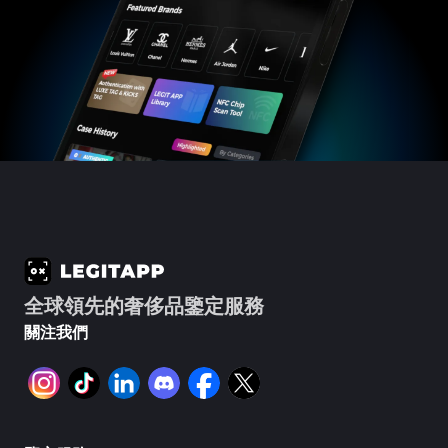
#3408395499395160
#3408395499395160
#3066123689299189
#3066123689299189
#3408395499395160
#3408395499395160
#3066123689299189
#3066123689299189
#3408395499395160
#3408395499395160
#3066123689299189
#3066123689299189
#3408395499395160
#3408395499395160
#3066123689299189
#3066123689299189
#3408395499395160
#3408395499395160
#3066123689299189
#3066123689299189
#3408395499395160
#3408395499395160
#3066123689299189
#3066123689299189
#3408395499395160
#3408395499395160
#3066123689299189
#3066123689299189
#3408395499395160
#3408395499395160
#3066123689299189
#3066123689299189
#3408395499395160
#3408395499395160
#3066123689299189
#3066123689299189
#3408395499395160
#3408395499395160
#3066123689299189
#3066123689299189
#3408395499395160
#3408395499395160
#3066123689299189
#3066123689299189
#3408395499395160
#3408395499395160
#3066123689299189
#3066123689299189
#3408395499395160
#3408395499395160
#3066123689299189
#3066123689299189
#3408395499395160
#3408395499395160
#3066123689299189
#3066123689299189
#3408395499395160
#3408395499395160
#3066123689299189
#3066123689299189
#3408395499395160
#3408395499395160
#3066123689299189
#3066123689299189
#3408395499395160
#3408395499395160
#3066123689299189
#3066123689299189
#3408395499395160
#3408395499395160
#3066123689299189
#3066123689299189
#3408395499395160
#3408395499395160
#3066123689299189
#3066123689299189
#3408395499395160
#3408395499395160
#3066123689299189
#3066123689299189
#3408395499395160
#3408395499395160
#3066123689299189
#3066123689299189
#3408395499395160
#3408395499395160
#3066123689299189
#3066123689299189
#3408395499395160
#3408395499395160
#3066123689299189
#3066123689299189
#3408395499395160
#3408395499395160
#3066123689299189
#3066123689299189
#3408395499395160
#3408395499395160
#3066123689299189
#3066123689299189
#3408395499395160
#3408395499395160
#3066123689299189
#3066123689299189
#3408395499395160
#3408395499395160
#3066123689299189
#3066123689299189
#3408395499395160
#3408395499395160
#3066123689299189
#3066123689299189
#3408395499395160
#3408395499395160
#3066123689299189
#3066123689299189
#3408395499395160
#3408395499395160
#3066123689299189
#3066123689299189
#3408395499395160
#3408395499395160
全球領先的奢侈品鑒定服務
#3066123689299189
#3066123689299189
#3408395499395160
#3408395499395160
#3066123689299189
#3066123689299189
#3408395499395160
#3408395499395160
#3066123689299189
#3066123689299189
#3408395499395160
#3408395499395160
關注我們
#3066123689299189
#3066123689299189
#3408395499395160
#3408395499395160
#3066123689299189
#3066123689299189
#3408395499395160
#3408395499395160
#3066123689299189
#3066123689299189
#3408395499395160
#3408395499395160
#3066123689299189
#3066123689299189
#3408395499395160
#3408395499395160
#3066123689299189
#3066123689299189
#3408395499395160
#3408395499395160
#3066123689299189
#3066123689299189
#3408395499395160
#3408395499395160
#3066123689299189
#3066123689299189
#3408395499395160
#3408395499395160
#3066123689299189
#3066123689299189
#3408395499395160
#3408395499395160
#3066123689299189
#3066123689299189
#3408395499395160
#3408395499395160
#3066123689299189
#3066123689299189
#3408395499395160
#3408395499395160
#3066123689299189
#3066123689299189
#3408395499395160
#3408395499395160
#3066123689299189
#3066123689299189