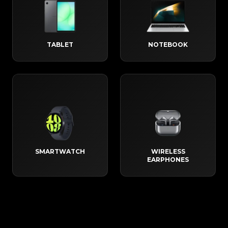
TABLET
NOTEBOOK
SMARTWATCH
WIRELESS
EARPHONES