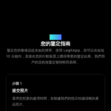
鑒定流程
您的鑒定指南
鑒定您的奢侈品從未如此簡單。使用 LegitApp，您可以在短短
10 分鐘內，直接在您的行動裝置上獲得專業的鑒定結果。我們用
戶的流程使鑒定變得輕而易舉。
步驟
1
提交照片
選擇您想要的處理時間，並根據我們的指示拍攝清晰的產
品照片。