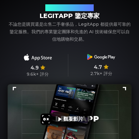
您值得信賴的奢侈品鑒定夥伴
LEGITAPP 鑒定專家
不論您是購買還是出售二手奢侈品，LegitApp 都提供最可靠的
鑒定服務。我們的專業鑒定團隊和先進的 AI 技術確保您可以自
信地購物和交易。
4.7
4.9
2.7k+
評分
9.6k+
評分
觀看影片