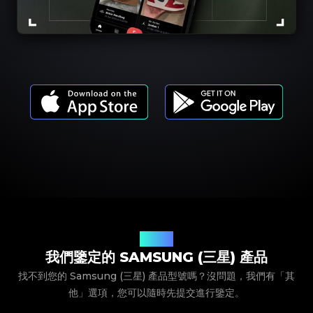
產品型號
我們鑒定的 SAMSUNG (三星) 產品
找不到您的 Samsung (三星) 產品型號嗎？沒問題，我們有「其
他」選項，您可以隨時先提交進行鑒定。