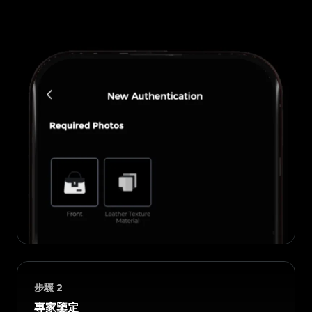
步驟
2
專家鑒定