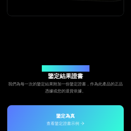
由 Legit App Limited 頒發
鑒定結果證書
我們為每一次的鑒定結果附加一份鑒定證書，作為此產品的正品
憑據或您的退貨依據。
鑒定為真
查看鑒定證書示例