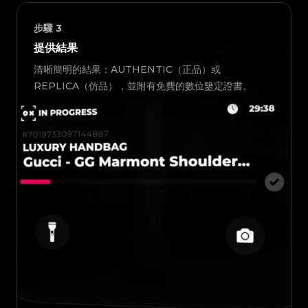
步驟
3
提供結果
清晰簡明的結果：AUTHENTIC（正品）或
REPLICA（仿品），並附有免費的數位鑒定證書。