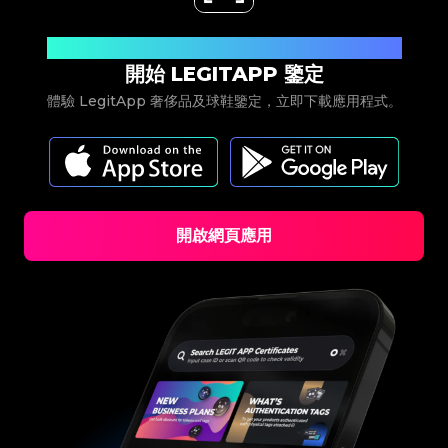
#3066123689299189
#3066123689299189
#3408395499395160
#3408395499395160
#3066123689299189
#3066123689299189
#3408395499395160
#3408395499395160
#3066123689299189
#3066123689299189
#3408395499395160
#3408395499395160
#3066123689299189
#3066123689299189
#3408395499395160
#3408395499395160
#3066123689299189
#3066123689299189
#3408395499395160
立即下載
#3408395499395160
#3066123689299189
#3066123689299189
#3408395499395160
#3408395499395160
#3066123689299189
#3066123689299189
#3408395499395160
#3408395499395160
開始 LEGITAPP 鑒定
#3066123689299189
#3066123689299189
#3408395499395160
#3408395499395160
#3066123689299189
#3066123689299189
#3408395499395160
#3408395499395160
#3066123689299189
#3066123689299189
#3408395499395160
#3408395499395160
#3066123689299189
#3066123689299189
體驗 LegitApp 奢侈品及球鞋鑒定，立即下載應用程式。
#3408395499395160
#3408395499395160
#3066123689299189
#3066123689299189
#3408395499395160
#3408395499395160
#3066123689299189
#3066123689299189
#3408395499395160
#3408395499395160
#3066123689299189
#3066123689299189
#3408395499395160
#3408395499395160
#3066123689299189
#3066123689299189
#3408395499395160
#3408395499395160
#3066123689299189
#3066123689299189
#3408395499395160
#3408395499395160
#3066123689299189
#3066123689299189
#3408395499395160
#3408395499395160
#3066123689299189
#3066123689299189
#3408395499395160
#3408395499395160
#3066123689299189
#3066123689299189
#3408395499395160
#3408395499395160
#3066123689299189
#3066123689299189
#3408395499395160
#3408395499395160
#3066123689299189
#3066123689299189
#3408395499395160
#3408395499395160
#3066123689299189
#3066123689299189
#3408395499395160
#3408395499395160
#3066123689299189
#3066123689299189
#3408395499395160
#3408395499395160
#3066123689299189
#3066123689299189
開啟網頁應用
#3408395499395160
#3408395499395160
#3066123689299189
#3066123689299189
#3408395499395160
#3408395499395160
#3066123689299189
#3066123689299189
#3408395499395160
#3408395499395160
#3066123689299189
#3066123689299189
#3408395499395160
#3408395499395160
#3066123689299189
#3066123689299189
#3408395499395160
#3408395499395160
#3066123689299189
#3066123689299189
#3408395499395160
#3408395499395160
#3066123689299189
#3066123689299189
#3408395499395160
#3408395499395160
#3066123689299189
#3066123689299189
#3408395499395160
#3408395499395160
#3066123689299189
#3066123689299189
#3408395499395160
#3408395499395160
#3066123689299189
#3066123689299189
#3408395499395160
#3408395499395160
#3066123689299189
#3066123689299189
#3408395499395160
#3408395499395160
#3066123689299189
#3066123689299189
#3408395499395160
#3408395499395160
#3066123689299189
#3066123689299189
#3408395499395160
#3408395499395160
#3066123689299189
#3066123689299189
#3408395499395160
#3408395499395160
#3066123689299189
#3066123689299189
#3408395499395160
#3408395499395160
#3066123689299189
#3066123689299189
#3408395499395160
#3408395499395160
#3066123689299189
#3066123689299189
#3408395499395160
#3408395499395160
#3066123689299189
#3066123689299189
#3408395499395160
#3408395499395160
#3066123689299189
#3066123689299189
#3408395499395160
#3408395499395160
#3066123689299189
#3066123689299189
#3408395499395160
#3408395499395160
#3066123689299189
#3066123689299189
#3408395499395160
#3408395499395160
#3066123689299189
#3066123689299189