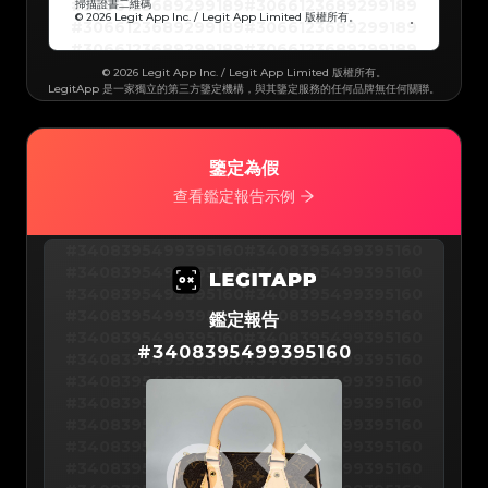
#3066123689299189
#3066123689299189
掃描證書二維碼
#3066123689299189
#3066123689299189
© 2026 Legit App Inc. / Legit App Limited 版權所有。
#3066123689299189
#3066123689299189
#3066123689299189
#3066123689299189
#3066123689299189
#3066123689299189
#3066123689299189
#3066123689299189
#3066123689299189
#3066123689299189
© 2026 Legit App Inc. / Legit App Limited 版權所有。
#3066123689299189
#3066123689299189
LegitApp 是一家獨立的第三方鑒定機構，與其鑒定服務的任何品牌無任何關聯。
#3066123689299189
#3066123689299189
#3066123689299189
#3066123689299189
#3066123689299189
#3066123689299189
#3066123689299189
#3066123689299189
#3066123689299189
#3066123689299189
#3066123689299189
#3066123689299189
#3066123689299189
#3066123689299189
#3066123689299189
#3066123689299189
鑒定為假
#3066123689299189
#3066123689299189
#3066123689299189
#3066123689299189
查看鑑定報告示例
#3066123689299189
#3066123689299189
#3066123689299189
#3066123689299189
#3066123689299189
#3066123689299189
#3066123689299189
#3066123689299189
#3066123689299189
#3066123689299189
#3408395499395160
#3408395499395160
#3066123689299189
#3066123689299189
#3066123689299189
#3066123689299189
#3408395499395160
#3408395499395160
#3066123689299189
#3066123689299189
#3066123689299189
#3066123689299189
#3408395499395160
#3408395499395160
#3066123689299189
#3066123689299189
#3066123689299189
#3066123689299189
#3408395499395160
#3408395499395160
#3066123689299189
鑑定報告
#3066123689299189
#3066123689299189
#3066123689299189
#3408395499395160
#3408395499395160
#3066123689299189
#3066123689299189
#
3408395499395160
#3066123689299189
#3066123689299189
#3408395499395160
#3408395499395160
#3066123689299189
#3066123689299189
#3066123689299189
#3066123689299189
#3408395499395160
#3408395499395160
#3066123689299189
#3066123689299189
#3066123689299189
#3066123689299189
#3408395499395160
#3408395499395160
#3066123689299189
#3066123689299189
#3066123689299189
#3066123689299189
#3408395499395160
#3408395499395160
#3066123689299189
#3066123689299189
#3066123689299189
#3066123689299189
#3408395499395160
#3408395499395160
#3066123689299189
#3066123689299189
#3066123689299189
#3066123689299189
#3408395499395160
#3408395499395160
#3066123689299189
#3066123689299189
#3066123689299189
#3066123689299189