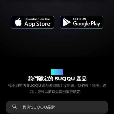
產品型號
我們鑒定的 SUQQU 產品
找不到您的 SUQQU 產品型號嗎？沒問題，我們有「其他」選
項，您可以隨時先提交進行鑒定。