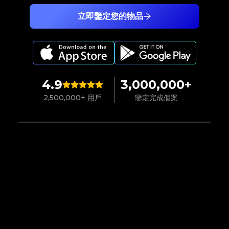
立即鑒定您的物品
4.9
3,000,000+
2,500,000+ 用戶
鑒定完成個案