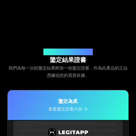
由 Legit App Limited 頒發
鑒定結果證書
我們為每一次的鑒定結果附加一份鑒定證書，作為此產品的正品
憑據或您的退貨依據。
鑒定為真
查看鑒定證書示例
#3066123689299189
#3066123689299189
#3066123689299189
#3066123689299189