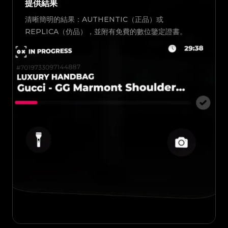
提供結果
清晰簡明的結果：AUTHENTIC（正品）或
REPLICA（仿品），並附有免費的數位鑒定證書。