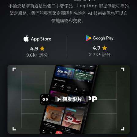
不論您是購買還是出售二手奢侈品，LegitApp 都提供最可靠的
鑒定服務。我們的專業鑒定團隊和先進的 AI 技術確保您可以自
信地購物和交易。
4.7
4.9
2.7k+
評分
9.6k+
評分
觀看影片