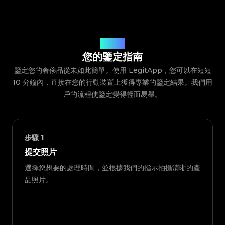
鑒定流程
您的鑒定指南
鑒定您的奢侈品從未如此簡單。使用 LegitApp，您可以在短短
10 分鐘內，直接在您的行動裝置上獲得專業的鑒定結果。我們用
戶的流程使鑒定變得輕而易舉。
步驟
1
提交照片
選擇您想要的處理時間，並根據我們的指示拍攝清晰的產
品照片。