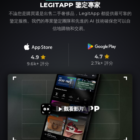
LEGITAPP 鑒定專家
不論您是購買還是出售二手奢侈品，LegitApp 都提供最可靠的
鑒定服務。我們的專業鑒定團隊和先進的 AI 技術確保您可以自
信地購物和交易。
4.7
4.9
2.7k+
評分
9.6k+
評分
觀看影片