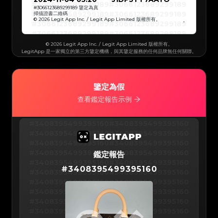
#3066123689299189
#3066123689299189
#3066123689299189
#3066123689299189
#
3066123689299189
鑒定為真
#3066123689299189
#3066123689299189
掃描證書二維碼
#3066123689299189
#3066123689299189
© 2026 Legit App Inc. / Legit App Limited 版權所有。
#3066123689299189
#3066123689299189
#3066123689299189
#3066123689299189
#3066123689299189
#3066123689299189
#3066123689299189
#3066123689299189
#3066123689299189
#3066123689299189
© 2026 Legit App Inc. / Legit App Limited 版權所有。
#3066123689299189
#3066123689299189
LegitApp 是一家獨立的第三方鑒定機構，與其鑒定服務的任何品牌無任何關聯。
#3066123689299189
#3066123689299189
#3066123689299189
#3066123689299189
#3066123689299189
#3066123689299189
#3066123689299189
#3066123689299189
#3066123689299189
#3066123689299189
#3066123689299189
#3066123689299189
#3066123689299189
#3066123689299189
#3066123689299189
#3066123689299189
鑒定為假
#3066123689299189
#3066123689299189
#3066123689299189
#3066123689299189
查看鑑定報告示例
#3066123689299189
#3066123689299189
#3066123689299189
#3066123689299189
#3066123689299189
#3066123689299189
#3066123689299189
#3066123689299189
#3066123689299189
#3066123689299189
#3408395499395160
#3408395499395160
#3066123689299189
#3066123689299189
#3066123689299189
#3066123689299189
#3408395499395160
#3408395499395160
#3066123689299189
#3066123689299189
#3066123689299189
#3066123689299189
#3408395499395160
#3408395499395160
#3066123689299189
#3066123689299189
#3066123689299189
#3066123689299189
#3408395499395160
#3408395499395160
#3066123689299189
鑑定報告
#3066123689299189
#3066123689299189
#3066123689299189
#3408395499395160
#3408395499395160
#3066123689299189
#3066123689299189
#
3408395499395160
#3066123689299189
#3066123689299189
#3408395499395160
#3408395499395160
#3066123689299189
#3066123689299189
#3066123689299189
#3066123689299189
#3408395499395160
#3408395499395160
#3066123689299189
#3066123689299189
#3066123689299189
#3066123689299189
#3408395499395160
#3408395499395160
#3066123689299189
#3066123689299189
#3066123689299189
#3066123689299189
#3408395499395160
#3408395499395160
#3066123689299189
#3066123689299189
#3066123689299189
#3066123689299189
#3408395499395160
#3408395499395160
#3066123689299189
#3066123689299189