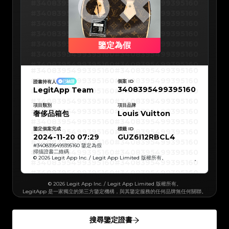
#3066123689299189
#3066123689299189
#3408395499395160
#3408395499395160
#3066123689299189
#3066123689299189
#3066123689299189
#3066123689299189
#3408395499395160
#3408395499395160
#3066123689299189
#3066123689299189
#3066123689299189
#3066123689299189
#3408395499395160
#3408395499395160
#3066123689299189
#3066123689299189
#3066123689299189
#3066123689299189
#3408395499395160
#3408395499395160
#3066123689299189
#3066123689299189
#3066123689299189
#3066123689299189
#3408395499395160
#3408395499395160
鑒定為假
#3066123689299189
#3066123689299189
#3066123689299189
#3066123689299189
#3408395499395160
#3408395499395160
#3066123689299189
#3066123689299189
#3066123689299189
#3066123689299189
#3408395499395160
#3408395499395160
#3066123689299189
#3066123689299189
#3408395499395160
#3408395499395160
#3066123689299189
#3066123689299189
#3408395499395160
#3408395499395160
#3066123689299189
#3066123689299189
#3408395499395160
#3408395499395160
#3066123689299189
#3066123689299189
個案 ID
證書持有人
已驗證
#3408395499395160
#3408395499395160
#3066123689299189
#3066123689299189
3408395499395160
LegitApp Team
#3408395499395160
#3408395499395160
#3066123689299189
#3066123689299189
#3408395499395160
#3408395499395160
#3066123689299189
#3066123689299189
#3408395499395160
#3408395499395160
#3066123689299189
#3066123689299189
#3408395499395160
#3408395499395160
#3066123689299189
項目類別
#3066123689299189
項目品牌
#3408395499395160
#3408395499395160
#3066123689299189
#3066123689299189
奢侈品箱包
Louis Vuitton
#3408395499395160
#3408395499395160
#3066123689299189
#3066123689299189
#3408395499395160
#3408395499395160
#3066123689299189
#3066123689299189
#3408395499395160
#3408395499395160
#3066123689299189
#3066123689299189
鑒定個案完成
標籤 ID
#3408395499395160
#3408395499395160
#3066123689299189
#3066123689299189
#3408395499395160
#3408395499395160
2024-11-20 07:29
GUZ6I12RBCL4
#3066123689299189
#3066123689299189
#3408395499395160
#3408395499395160
#3066123689299189
#3066123689299189
#3408395499395160
#3408395499395160
#
3408395499395160
鑒定為假
#3066123689299189
#3066123689299189
#3408395499395160
#3408395499395160
掃描證書二維碼
#3066123689299189
#3066123689299189
#3408395499395160
#3408395499395160
#3066123689299189
#3066123689299189
© 2026 Legit App Inc. / Legit App Limited 版權所有。
#3408395499395160
#3408395499395160
#3066123689299189
#3066123689299189
#3408395499395160
#3408395499395160
#3066123689299189
#3066123689299189
#3408395499395160
#3408395499395160
#3066123689299189
#3066123689299189
#3408395499395160
#3408395499395160
#3066123689299189
#3066123689299189
#3408395499395160
#3408395499395160
#3066123689299189
#3066123689299189
© 2026 Legit App Inc. / Legit App Limited 版權所有。
#3408395499395160
#3408395499395160
#3066123689299189
#3066123689299189
LegitApp 是一家獨立的第三方鑒定機構，與其鑒定服務的任何品牌無任何關聯。
#3408395499395160
#3408395499395160
#3066123689299189
#3066123689299189
#3408395499395160
#3408395499395160
#3066123689299189
#3066123689299189
#3408395499395160
#3408395499395160
#3066123689299189
#3066123689299189
#3408395499395160
#3408395499395160
#3066123689299189
#3066123689299189
#3408395499395160
#3408395499395160
#3066123689299189
#3066123689299189
#3408395499395160
#3408395499395160
#3066123689299189
#3066123689299189
搜尋鑒定證書
#3408395499395160
#3408395499395160
#3066123689299189
#3066123689299189
#3408395499395160
#3408395499395160