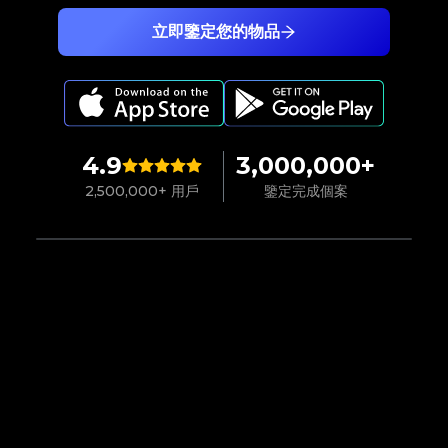
立即鑒定您的物品
4.9
3,000,000+
2,500,000+ 用戶
鑒定完成個案