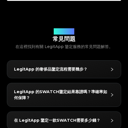
#3066123689299189
#3066123689299189
#3408395499395160
#3408395499395160
#3066123689299189
#3066123689299189
#3408395499395160
#3408395499395160
#3066123689299189
#3066123689299189
#3408395499395160
#3408395499395160
#3066123689299189
#3066123689299189
#3408395499395160
#3408395499395160
#3066123689299189
#3066123689299189
#3408395499395160
#3408395499395160
#3066123689299189
#3066123689299189
#3408395499395160
#3408395499395160
#3066123689299189
#3066123689299189
#3408395499395160
#3408395499395160
#3066123689299189
#3066123689299189
#3408395499395160
#3408395499395160
#3066123689299189
#3066123689299189
#3408395499395160
#3408395499395160
#3066123689299189
#3066123689299189
#3408395499395160
#3408395499395160
#3066123689299189
#3066123689299189
#3408395499395160
#3408395499395160
您的問題解答
#3066123689299189
#3066123689299189
#3408395499395160
#3408395499395160
#3066123689299189
#3066123689299189
#3408395499395160
#3408395499395160
#3066123689299189
常見問題
#3066123689299189
#3408395499395160
#3408395499395160
#3066123689299189
#3066123689299189
#3408395499395160
#3408395499395160
#3066123689299189
#3066123689299189
#3408395499395160
#3408395499395160
#3066123689299189
#3066123689299189
在這裡找到有關 LegitApp 鑒定服務的常見問題解答。
#3408395499395160
#3408395499395160
#3066123689299189
#3066123689299189
#3408395499395160
#3408395499395160
#3066123689299189
#3066123689299189
#3408395499395160
#3408395499395160
#3066123689299189
#3066123689299189
#3408395499395160
#3408395499395160
#3066123689299189
#3066123689299189
#3408395499395160
#3408395499395160
#3066123689299189
#3066123689299189
#3408395499395160
#3408395499395160
#3066123689299189
#3066123689299189
#3408395499395160
#3408395499395160
#3066123689299189
#3066123689299189
#3408395499395160
#3408395499395160
#3066123689299189
#3066123689299189
LegitApp 的奢侈品鑒定流程需要幾步？
#3408395499395160
#3408395499395160
#3066123689299189
#3066123689299189
#3408395499395160
#3408395499395160
#3066123689299189
#3066123689299189
#3408395499395160
#3408395499395160
#3066123689299189
#3066123689299189
#3408395499395160
#3408395499395160
#3066123689299189
#3066123689299189
#3408395499395160
#3408395499395160
#3066123689299189
#3066123689299189
#3408395499395160
#3408395499395160
#3066123689299189
#3066123689299189
LegitApp 的鑒定流程非常簡單快捷，僅需 3 步：
#3408395499395160
#3408395499395160
#3066123689299189
#3066123689299189
#3408395499395160
#3408395499395160
LegitApp 的SWATCH鑒定結果靠譜嗎？準確率如
#3066123689299189
#3066123689299189
#3408395499395160
#3408395499395160
1. 拍照上傳：根據 App 內的指引，拍攝物品的關鍵細節
#3066123689299189
#3066123689299189
#3408395499395160
#3408395499395160
#3066123689299189
#3066123689299189
何保障？
#3408395499395160
#3408395499395160
#3066123689299189
#3066123689299189
圖。
#3408395499395160
#3408395499395160
#3066123689299189
#3066123689299189
#3408395499395160
#3408395499395160
#3066123689299189
#3066123689299189
#3408395499395160
#3408395499395160
2. AI+人工雙重審核：由先進 AI 系統與至少兩名資深鑒
#3066123689299189
#3066123689299189
#3408395499395160
#3408395499395160
#3066123689299189
#3066123689299189
#3408395499395160
#3408395499395160
#3066123689299189
#3066123689299189
定師同步查驗。
結果非常可靠。我們採用「AI 驗證 + 雙重人工」的機
#3408395499395160
#3408395499395160
#3066123689299189
#3066123689299189
#3408395499395160
#3408395499395160
在 LegitApp 鑒定一款SWATCH需要多少錢？
#3066123689299189
#3066123689299189
3. 獲取報告：鑒定完成後將自動生成專屬數位證書，您
#3408395499395160
#3408395499395160
制。每件物品都必須經過 AI 系統和至少兩位獨立專家的
#3066123689299189
#3066123689299189
#3408395499395160
#3408395499395160
#3066123689299189
#3066123689299189