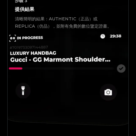
步驟
3
提供結果
清晰簡明的結果：AUTHENTIC（正品）或
REPLICA（仿品），並附有免費的數位鑒定證書。