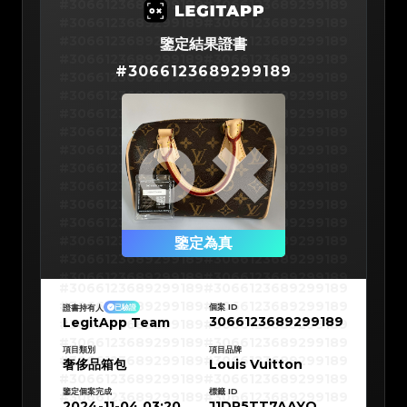
#3066123689299189
#3066123689299189
#3066123689299189
#3066123689299189
#3066123689299189
#3066123689299189
鑒定結果證書
#3066123689299189
#3066123689299189
#
3066123689299189
#3066123689299189
#3066123689299189
#3066123689299189
#3066123689299189
#3066123689299189
#3066123689299189
#3066123689299189
#3066123689299189
#3066123689299189
#3066123689299189
#3066123689299189
#3066123689299189
#3066123689299189
#3066123689299189
#3066123689299189
#3066123689299189
#3066123689299189
#3066123689299189
#3066123689299189
#3066123689299189
鑒定為真
#3066123689299189
#3066123689299189
#3066123689299189
#3066123689299189
#3066123689299189
#3066123689299189
#3066123689299189
#3066123689299189
#3066123689299189
#3066123689299189
個案 ID
證書持有人
已驗證
#3066123689299189
#3066123689299189
3066123689299189
LegitApp Team
#3066123689299189
#3066123689299189
#3066123689299189
#3066123689299189
#3066123689299189
#3066123689299189
#3066123689299189
#3066123689299189
項目類別
項目品牌
#3066123689299189
#3066123689299189
奢侈品箱包
Louis Vuitton
#3066123689299189
#3066123689299189
#3066123689299189
#3066123689299189
#3066123689299189
#3066123689299189
鑒定個案完成
標籤 ID
#3066123689299189
#3066123689299189
#3066123689299189
#3066123689299189
2024-11-04 03:20
J1DP5TT7AAYO