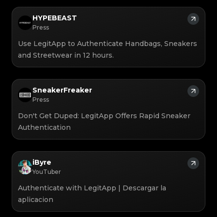
#3408395499395160
#3408395499395160
#3066123689299189
#3066123689299189
#3408395499395160
#3408395499395160
#3066123689299189
#3066123689299189
#3408395499395160
#3408395499395160
#3066123689299189
#3066123689299189
#3408395499395160
#3408395499395160
#3066123689299189
HYPEBEAST
#3066123689299189
#3408395499395160
#3408395499395160
#3066123689299189
#3066123689299189
#3408395499395160
#3408395499395160
#3066123689299189
#3066123689299189
Press
#3408395499395160
#3408395499395160
#3066123689299189
#3066123689299189
#3408395499395160
#3408395499395160
#3066123689299189
#3066123689299189
#3408395499395160
#3408395499395160
#3066123689299189
#3066123689299189
Use LegitApp to Authenticate Handbags, Sneakers
#3408395499395160
#3408395499395160
#3066123689299189
#3066123689299189
#3408395499395160
#3408395499395160
#3066123689299189
#3066123689299189
and Streetwear in 12 hours.
#3408395499395160
#3408395499395160
#3066123689299189
#3066123689299189
#3408395499395160
#3408395499395160
#3066123689299189
#3066123689299189
#3408395499395160
#3408395499395160
#3066123689299189
#3066123689299189
#3408395499395160
#3408395499395160
#3066123689299189
#3066123689299189
#3408395499395160
#3408395499395160
#3066123689299189
#3066123689299189
#3408395499395160
#3408395499395160
#3066123689299189
#3066123689299189
#3408395499395160
#3408395499395160
#3066123689299189
#3066123689299189
#3408395499395160
SneakerFreaker
#3408395499395160
#3066123689299189
#3066123689299189
#3408395499395160
#3408395499395160
#3066123689299189
#3066123689299189
#3408395499395160
#3408395499395160
Press
#3066123689299189
#3066123689299189
#3408395499395160
#3408395499395160
#3066123689299189
#3066123689299189
#3408395499395160
#3408395499395160
#3066123689299189
#3066123689299189
#3408395499395160
#3408395499395160
#3066123689299189
#3066123689299189
Don't Get Duped: LegitApp Offers Rapid Sneaker
#3408395499395160
#3408395499395160
#3066123689299189
#3066123689299189
#3408395499395160
#3408395499395160
#3066123689299189
#3066123689299189
Authentication
#3408395499395160
#3408395499395160
#3066123689299189
#3066123689299189
#3408395499395160
#3408395499395160
#3066123689299189
#3066123689299189
#3408395499395160
#3408395499395160
#3066123689299189
#3066123689299189
#3408395499395160
#3408395499395160
#3066123689299189
#3066123689299189
#3408395499395160
#3408395499395160
#3066123689299189
#3066123689299189
#3408395499395160
#3408395499395160
#3066123689299189
#3066123689299189
#3408395499395160
#3408395499395160
#3066123689299189
#3066123689299189
#3408395499395160
#3408395499395160
iByre
#3066123689299189
#3066123689299189
#3408395499395160
#3408395499395160
#3066123689299189
#3066123689299189
#3408395499395160
#3408395499395160
YouTuber
#3066123689299189
#3066123689299189
#3408395499395160
#3408395499395160
#3066123689299189
#3066123689299189
#3408395499395160
#3408395499395160
#3066123689299189
#3066123689299189
#3408395499395160
#3408395499395160
Authenticate with LegitApp | Descargar la
#3066123689299189
#3066123689299189
#3408395499395160
#3408395499395160
#3066123689299189
#3066123689299189
#3408395499395160
#3408395499395160
#3066123689299189
#3066123689299189
aplicacion
#3408395499395160
#3408395499395160
#3066123689299189
#3066123689299189
#3408395499395160
#3408395499395160
#3066123689299189
#3066123689299189
#3408395499395160
#3408395499395160
#3066123689299189
#3066123689299189
#3408395499395160
#3408395499395160