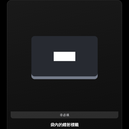
非必填
袋內的鐳射標籤