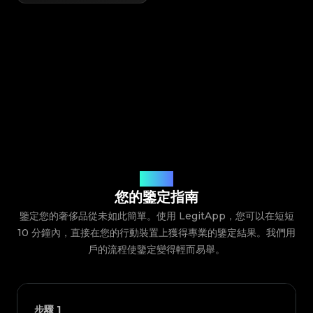
鑒定流程
您的鑒定指南
鑒定您的奢侈品從未如此簡單。使用 LegitApp，您可以在短短
10 分鐘內，直接在您的行動裝置上獲得專業的鑒定結果。我們用
戶的流程使鑒定變得輕而易舉。
步驟
1