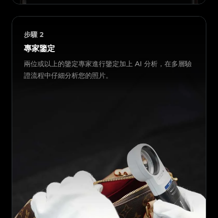
步驟
2
專家鑒定
兩位或以上的鑒定專家進行鑒定加上 AI 分析，在多層驗
證流程中仔細分析您的照片。