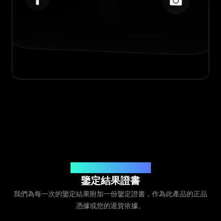
由 Legit App Limited 頒發
鑒定結果證書
我們為每一次的鑒定結果附加一份鑒定證書，作為此產品的正品
憑據或您的退貨依據。