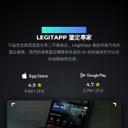
您值得信賴的奢侈品鑒定夥伴
LEGITAPP 鑒定專家
不論您是購買還是出售二手奢侈品，LegitApp 都提供最可靠的
鑒定服務。我們的專業鑒定團隊和先進的 AI 技術確保您可以自
信地購物和交易。
4.7
4.9
2.7k+
評分
9.6k+
評分