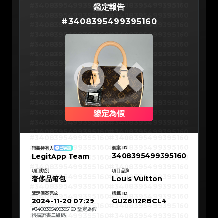
#3066123689299189
#3066123689299189
#3408395499395160
#3408395499395160
#3066123689299189
鑑定報告
#3066123689299189
#3066123689299189
#3066123689299189
#3408395499395160
#3408395499395160
#3066123689299189
#3066123689299189
#
3408395499395160
#3066123689299189
#3066123689299189
#3408395499395160
#3408395499395160
#3066123689299189
#3066123689299189
#3066123689299189
#3066123689299189
#3408395499395160
#3408395499395160
#3066123689299189
#3066123689299189
#3066123689299189
#3066123689299189
#3408395499395160
#3408395499395160
#3066123689299189
#3066123689299189
#3066123689299189
#3066123689299189
#3408395499395160
#3408395499395160
#3066123689299189
#3066123689299189
#3066123689299189
#3066123689299189
#3408395499395160
#3408395499395160
#3066123689299189
#3066123689299189
#3066123689299189
#3066123689299189
#3408395499395160
#3408395499395160
#3066123689299189
#3066123689299189
#3066123689299189
#3066123689299189
#3408395499395160
#3408395499395160
#3066123689299189
#3066123689299189
#3066123689299189
#3066123689299189
#3408395499395160
#3408395499395160
#3066123689299189
#3066123689299189
#3066123689299189
#3066123689299189
#3408395499395160
#3408395499395160
#3066123689299189
#3066123689299189
#3066123689299189
#3066123689299189
#3408395499395160
#3408395499395160
鑒定為假
#3066123689299189
#3066123689299189
#3066123689299189
#3066123689299189
#3408395499395160
#3408395499395160
#3066123689299189
#3066123689299189
#3066123689299189
#3066123689299189
#3408395499395160
#3408395499395160
#3066123689299189
#3066123689299189
#3408395499395160
#3408395499395160
#3066123689299189
#3066123689299189
#3408395499395160
#3408395499395160
#3066123689299189
#3066123689299189
#3408395499395160
#3408395499395160
#3066123689299189
#3066123689299189
個案 ID
證書持有人
已驗證
#3408395499395160
#3408395499395160
#3066123689299189
#3066123689299189
3408395499395160
LegitApp Team
#3408395499395160
#3408395499395160
#3066123689299189
#3066123689299189
#3408395499395160
#3408395499395160
#3066123689299189
#3066123689299189
#3408395499395160
#3408395499395160
#3066123689299189
#3066123689299189
#3408395499395160
#3408395499395160
#3066123689299189
項目類別
#3066123689299189
項目品牌
#3408395499395160
#3408395499395160
#3066123689299189
#3066123689299189
奢侈品箱包
Louis Vuitton
#3408395499395160
#3408395499395160
#3066123689299189
#3066123689299189
#3408395499395160
#3408395499395160
#3066123689299189
#3066123689299189
#3408395499395160
#3408395499395160
#3066123689299189
#3066123689299189
鑒定個案完成
標籤 ID
#3408395499395160
#3408395499395160
#3066123689299189
#3066123689299189
#3408395499395160
#3408395499395160
2024-11-20 07:29
GUZ6I12RBCL4
#3066123689299189
#3066123689299189
#3408395499395160
#3408395499395160
#3066123689299189
#3066123689299189
#3408395499395160
#3408395499395160
#
3408395499395160
鑒定為假
#3066123689299189
#3066123689299189
#3408395499395160
#3408395499395160
掃描證書二維碼
#3066123689299189
#3066123689299189