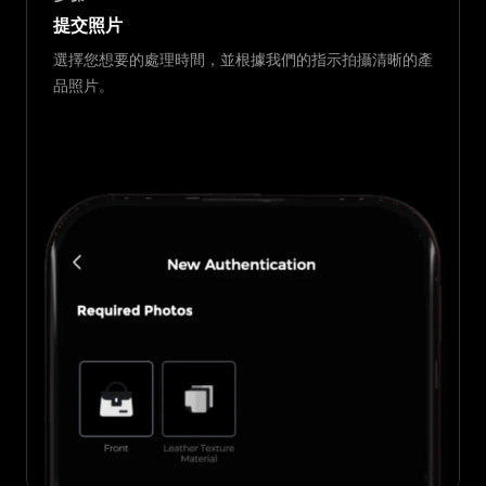
提交照片
選擇您想要的處理時間，並根據我們的指示拍攝清晰的產
品照片。