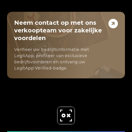
Neem contact op met ons
verkoopteam voor zakelijke
voordelen
Verifieer uw bedrijfsinformatie met
LegitApp, profiteer van exclusieve
bedrijfsvoordelen en ontvang uw
LegitApp Verified-badge.