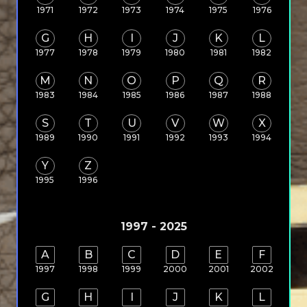
1971
1972
1973
1974
1975
1976
G
H
I
J
K
L
1977
1978
1979
1980
1981
1982
M
N
O
P
Q
R
1983
1984
1985
1986
1987
1988
S
T
U
V
W
X
1989
1990
1991
1992
1993
1994
Y
Z
1995
1996
1997 - 2025
A
B
C
D
E
F
1997
1998
1999
2000
2001
2002
G
H
I
J
K
L