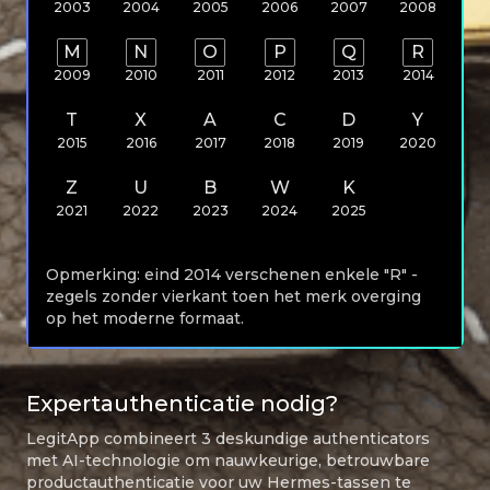
2003
2004
2005
2006
2007
2008
M
N
O
P
Q
R
2009
2010
2011
2012
2013
2014
T
X
A
C
D
Y
2015
2016
2017
2018
2019
2020
Z
U
B
W
K
2021
2022
2023
2024
2025
Opmerking: eind 2014 verschenen enkele "R" -
zegels zonder vierkant toen het merk overging
op het moderne formaat.
Expertauthenticatie nodig?
LegitApp combineert 3 deskundige authenticators
met AI-technologie om nauwkeurige, betrouwbare
productauthenticatie voor uw Hermes-tassen te