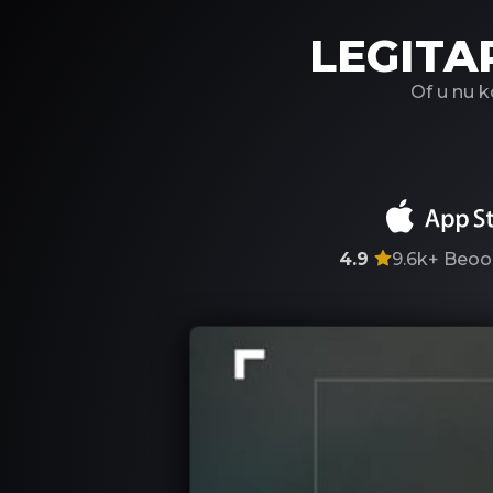
LEGITA
Of u nu 
4.9
9.6k+
Beoo