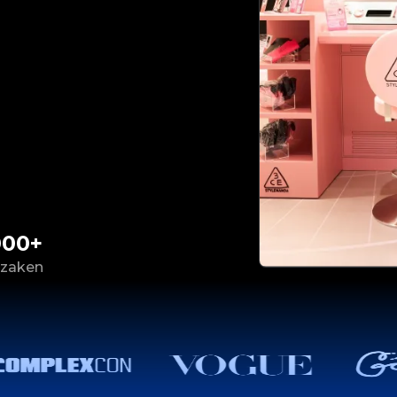
000+
 zaken