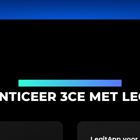
Productauthenticatieoplossing
NTICEER 3CE MET LE
LegitApp voor