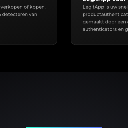
orverkopen of kopen,
LegitApp is uw sne
n detecteren van
productauthenticat
gemaakt door een 
authenticators en 