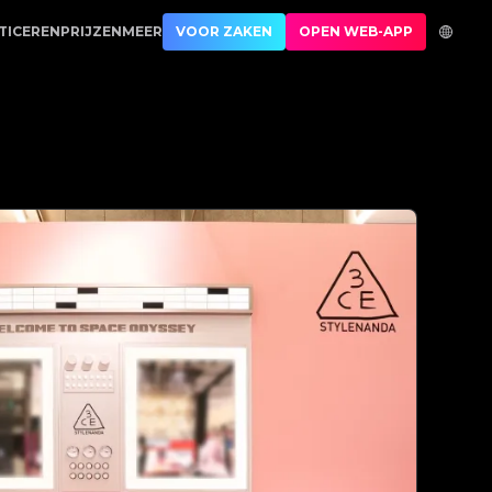
icatie | No.1 Best Authentication
TICEREN
PRIJZEN
MEER
VOOR ZAKEN
OPEN WEB-APP