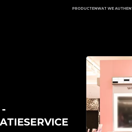
tApp | Uw betrouwbare partner voor luxe productauthent
PRODUCTEN
WAT WE AUTHEN
-
ATIESERVICE