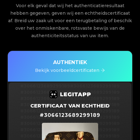
Voor elk geval dat wij het authenticatieresultaat
hebben gegeven, geven wij een echtheidscertificaat
af. Breid uw zaak uit voor een terugbetaling of beschik
over het onmiskenbare, rotsvaste bewijs van de
authenticiteitsstatus van uw item.
AUTHENTIEK
Bekijk voorbeeldcertificaten
#3066123689299189
#3066123689299189
#3066123689299189
#3066123689299189
#3066123689299189
#3066123689299189
#3066123689299189
#3066123689299189
CERTIFICAAT VAN ECHTHEID
#3066123689299189
#3066123689299189
#
3066123689299189
#3066123689299189
#3066123689299189
#3066123689299189
#3066123689299189
#3066123689299189
#3066123689299189
#3066123689299189
#3066123689299189