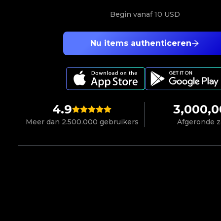
Begin vanaf
10 USD
Nu items authenticeren
4.9
3,000,
Meer dan 2.500.000 gebruikers
Afgeronde 