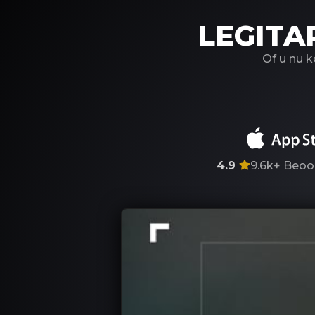
LEGITA
Of u nu 
4.9
9.6k+
Beoo