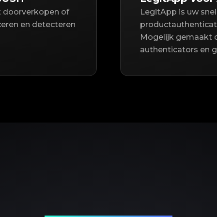
t doorverkopen of
LegitApp is uw sne
iceren en detecteren
productauthentica
Mogelijk gemaakt 
authenticators en 