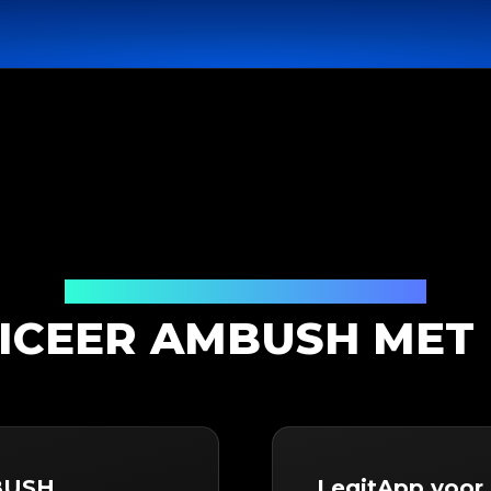
Productauthenticatieoplossing
ICEER AMBUSH MET 
MBUSH
LegitApp voo