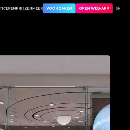
thenticatie | No.1 Best Authentication
TICEREN
PRIJZEN
MEER
VOOR ZAKEN
OPEN WEB-APP