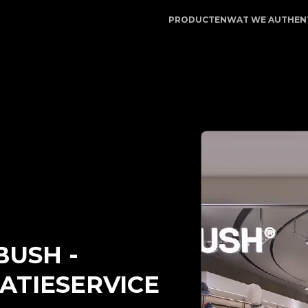
LegitApp | Uw betrouwbare partner voor luxe productau
PRODUCTEN
WAT WE AUTHEN
BUSH
-
ATIESERVICE