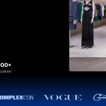
000+
 zaken