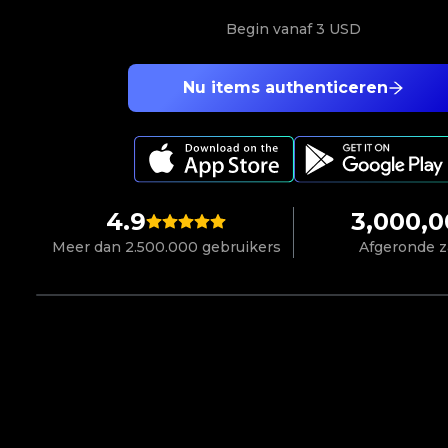
Begin vanaf
3 USD
Nu items authenticeren
4.9
3,000,
Meer dan 2.500.000 gebruikers
Afgeronde 