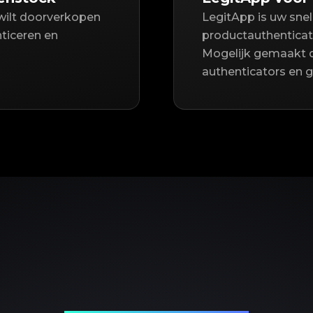
 wilt doorverkopen
LegitApp is uw sne
nticeren en
productauthenticat
Mogelijk gemaakt 
authenticators en 