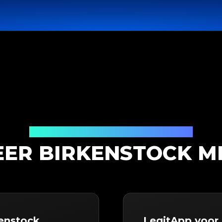
Productauthenticatieoplossing
ER BIRKENSTOCK M
kenstock
LegitApp voor