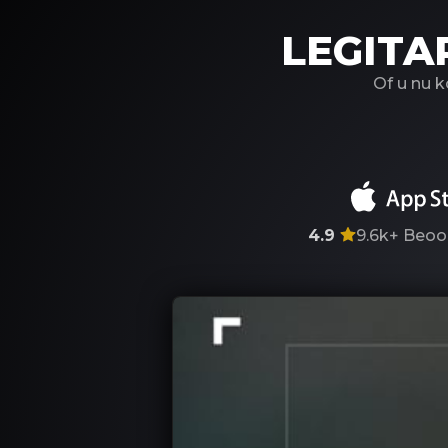
LEGITA
Of u nu 
4.9
9.6k+
Beoo