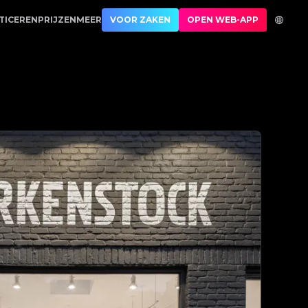
tauthenticatie | No.1 Best Authentication
TICEREN
PRIJZEN
MEER
VOOR ZAKEN
OPEN WEB-APP