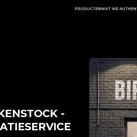
e | LegitApp | Uw betrouwbare partner voor luxe produc
PRODUCTEN
WAT WE AUTHEN
KENSTOCK
-
ATIESERVICE