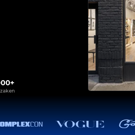
000+
 zaken