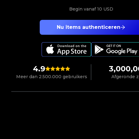
Begin vanaf
10 USD
Nu items authenticeren
4.9
3,000,
Meer dan 2.500.000 gebruikers
Afgeronde 