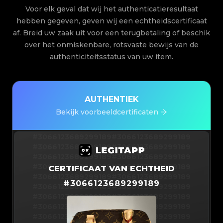
Voor elk geval dat wij het authenticatieresultaat
hebben gegeven, geven wij een echtheidscertificaat
af. Breid uw zaak uit voor een terugbetaling of beschik
over het onmiskenbare, rotsvaste bewijs van de
authenticiteitsstatus van uw item.
AUTHENTIEK
Bekijk voorbeeldcertificaten
#3066123689299189
#3066123689299189
#3066123689299189
#3066123689299189
#3066123689299189
#3066123689299189
#3066123689299189
#3066123689299189
CERTIFICAAT VAN ECHTHEID
#3066123689299189
#3066123689299189
#
3066123689299189
#3066123689299189
#3066123689299189
#3066123689299189
#3066123689299189
#3066123689299189
#3066123689299189
#3066123689299189
#3066123689299189