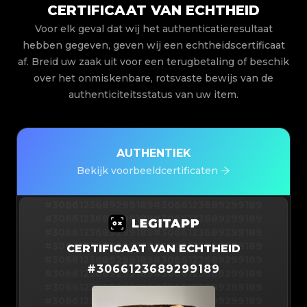
CERTIFICAAT VAN ECHTHEID
Voor elk geval dat wij het authenticatieresultaat
hebben gegeven, geven wij een echtheidscertificaat
af. Breid uw zaak uit voor een terugbetaling of beschik
over het onmiskenbare, rotsvaste bewijs van de
authenticiteitsstatus van uw item.
AUTHENTIEK
Bekijk voorbeeldcertificaten
#3066123689299189
#3066123689299189
#3066123689299189
#3066123689299189
#3066123689299189
#3066123689299189
#3066123689299189
#3066123689299189
CERTIFICAAT VAN ECHTHEID
#3066123689299189
#3066123689299189
#
3066123689299189
#3066123689299189
#3066123689299189
#3066123689299189
#3066123689299189
#3066123689299189
#3066123689299189