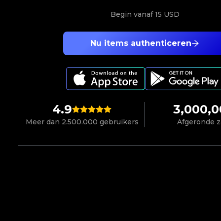
Begin vanaf
15 USD
Nu items authenticeren
4.9
3,000,
Meer dan 2.500.000 gebruikers
Afgeronde 