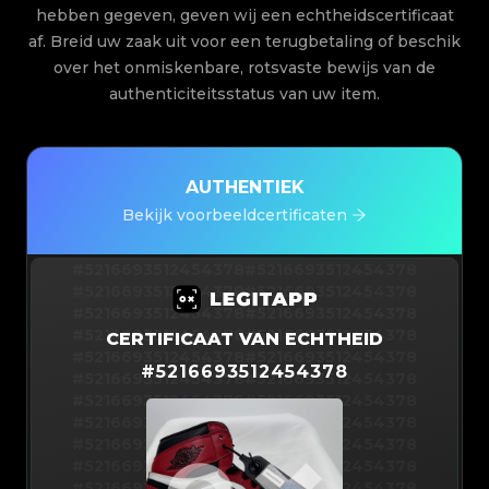
hebben gegeven, geven wij een echtheidscertificaat
af. Breid uw zaak uit voor een terugbetaling of beschik
over het onmiskenbare, rotsvaste bewijs van de
authenticiteitsstatus van uw item.
AUTHENTIEK
Bekijk voorbeeldcertificaten
#5216693512454378
#5216693512454378
#5216693512454378
#5216693512454378
#5216693512454378
#5216693512454378
#5216693512454378
#5216693512454378
CERTIFICAAT VAN ECHTHEID
#5216693512454378
#5216693512454378
#
5216693512454378
#5216693512454378
#5216693512454378
#5216693512454378
#5216693512454378
#5216693512454378
#5216693512454378
#5216693512454378
#5216693512454378
#5216693512454378
#5216693512454378
#5216693512454378
#5216693512454378