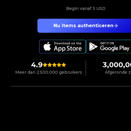
Begin vanaf
3 USD
Nu items authenticeren
4.9
3,000,
Meer dan 2.500.000 gebruikers
Afgeronde 