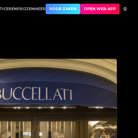
uthenticatie | No.1 Best Authentication
TICEREN
PRIJZEN
MEER
VOOR ZAKEN
OPEN WEB-APP