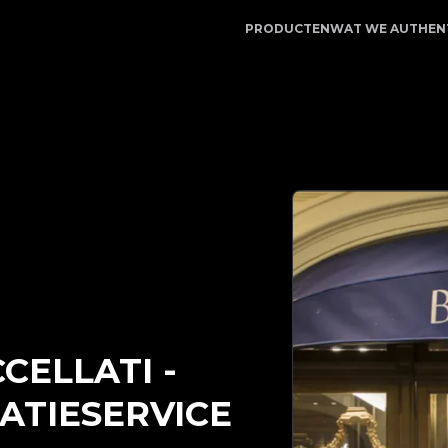
 | LegitApp | Uw betrouwbare partner voor luxe producta
PRODUCTEN
WAT WE AUTHEN
CELLATI
-
ATIESERVICE