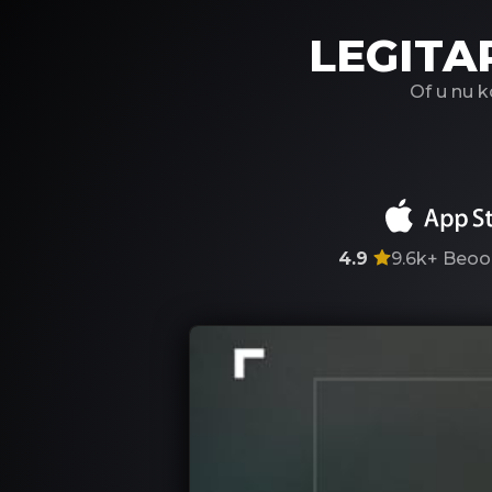
LEGITA
Of u nu 
4.9
9.6k+
Beoo