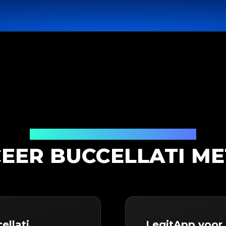
Productauthenticatieoplossing
EER BUCCELLATI ME
ellati
LegitApp voor 