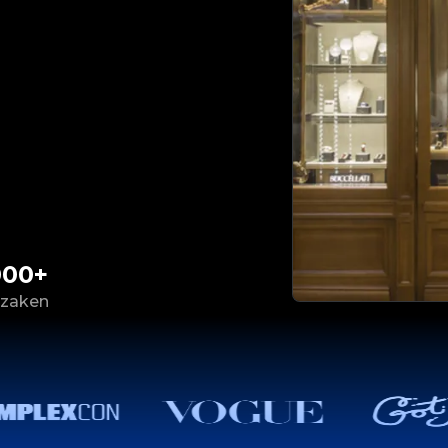
000+
 zaken