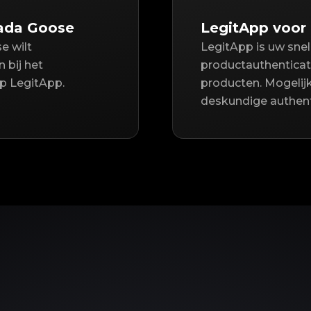
nada Goose
LegitApp voor
e wilt
LegitApp is uw sne
 bij het
productauthenticat
op LegitApp.
producten. Mogeli
deskundige authent