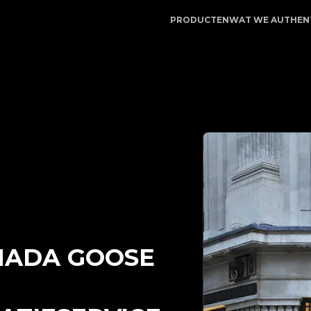
ice | LegitApp | Uw betrouwbare partner voor luxe prod
PRODUCTEN
WAT WE AUTHEN
NADA GOOSE