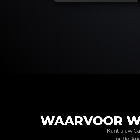
WAARVOOR WE
Kunt u uw C
optie 'An