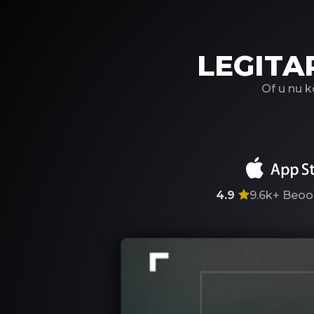
LEGITA
Of u nu 
4.9
9.6k+
Beoo