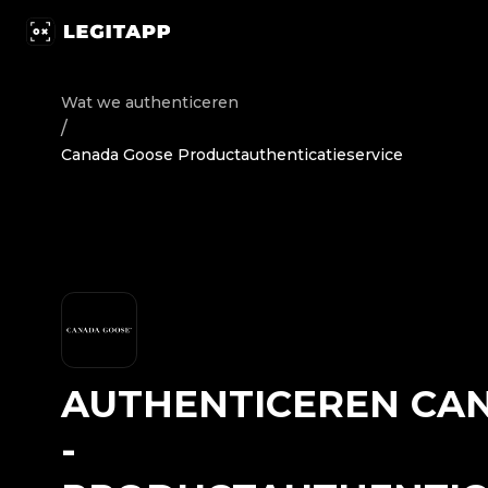
Authenticeren Canada Goose - Productauthenticatieserv
Wat we authenticeren
/
Canada Goose Productauthenticatieservice
AUTHENTICEREN
CA
-