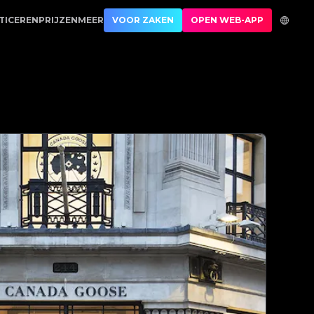
uctauthenticatie | No.1 Best Authentication
TICEREN
PRIJZEN
MEER
VOOR ZAKEN
OPEN WEB-APP