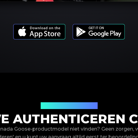
Productmodellen
 AUTHENTICEREN 
anada Goose-productmodel niet vinden? Geen zorgen, 
deren' en u kunt uw aanvraag altijd eerst ter beoordeling