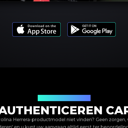
Productmodellen
UTHENTICEREN CA
rolina Herrera-productmodel niet vinden? Geen zorgen,
deren' en u kunt uw aanvraag altijd eerst ter beoordeling