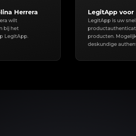
lina Herrera
LegitApp voor 
era wilt
LegitApp is uw sne
 bij het
productauthenticati
op LegitApp.
producten. Mogeli
deskundige authent