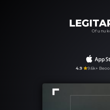
LEGITA
Of u nu 
4.9
9.6k+
Beoo