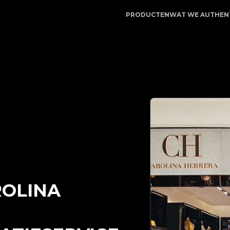
ervice | LegitApp | Uw betrouwbare partner voor luxe pr
PRODUCTEN
WAT WE AUTHEN
OLINA