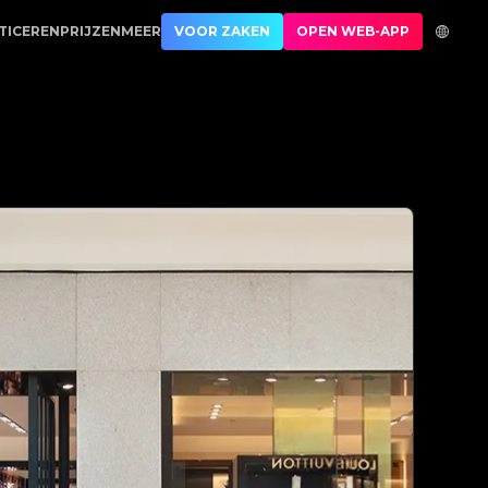
oductauthenticatie | No.1 Best Authentication
TICEREN
PRIJZEN
MEER
VOOR ZAKEN
OPEN WEB-APP