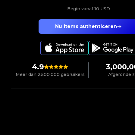
Begin vanaf
10 USD
Nu items authenticeren
4.9
3,000,
Meer dan 2.500.000 gebruikers
Afgeronde 