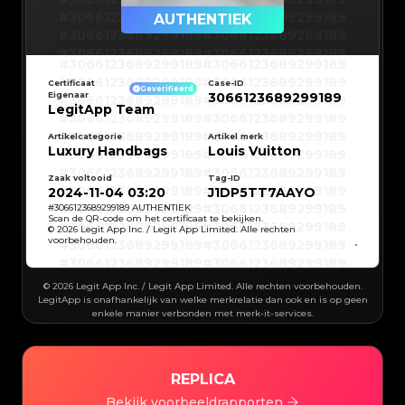
#3066123689299189
#3066123689299189
AUTHENTIEK
#3066123689299189
#3066123689299189
#3066123689299189
#3066123689299189
#3066123689299189
#3066123689299189
#3066123689299189
#3066123689299189
#3066123689299189
#3066123689299189
Certificaat
Case-ID
#3066123689299189
#3066123689299189
Geverifieerd
Eigenaar
3066123689299189
#3066123689299189
#3066123689299189
#3066123689299189
#3066123689299189
LegitApp Team
#3066123689299189
#3066123689299189
#3066123689299189
#3066123689299189
#3066123689299189
#3066123689299189
Artikelcategorie
Artikel merk
#3066123689299189
#3066123689299189
Luxury Handbags
Louis Vuitton
#3066123689299189
#3066123689299189
#3066123689299189
#3066123689299189
#3066123689299189
#3066123689299189
#3066123689299189
#3066123689299189
Zaak voltooid
Tag-ID
#3066123689299189
#3066123689299189
2024-11-04 03:20
J1DP5TT7AAYO
#3066123689299189
#3066123689299189
#3066123689299189
#3066123689299189
#
3066123689299189
AUTHENTIEK
#3066123689299189
#3066123689299189
Scan de QR-code om het certificaat te bekijken.
#3066123689299189
#3066123689299189
© 2026 Legit App Inc. / Legit App Limited. Alle rechten
#3066123689299189
#3066123689299189
voorbehouden.
#3066123689299189
#3066123689299189
#3066123689299189
#3066123689299189
#3066123689299189
#3066123689299189
#3066123689299189
#3066123689299189
#3066123689299189
#3066123689299189
© 2026 Legit App Inc. / Legit App Limited. Alle rechten voorbehouden.
#3066123689299189
#3066123689299189
#3066123689299189
#3066123689299189
LegitApp is onafhankelijk van welke merkrelatie dan ook en is op geen
#3066123689299189
#3066123689299189
enkele manier verbonden met merk-it-services.
#3066123689299189
#3066123689299189
#3066123689299189
#3066123689299189
#3066123689299189
#3066123689299189
#3066123689299189
#3066123689299189
#3066123689299189
#3066123689299189
#3066123689299189
#3066123689299189
#3066123689299189
#3066123689299189
#3066123689299189
REPLICA
#3066123689299189
#3066123689299189
#3066123689299189
#3066123689299189
#3066123689299189
Bekijk voorbeeldrapporten