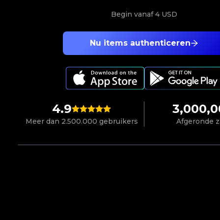
Begin vanaf
4 USD
Nu items authenticeren
4.9
3,000,
Meer dan 2.500.000 gebruikers
Afgeronde 