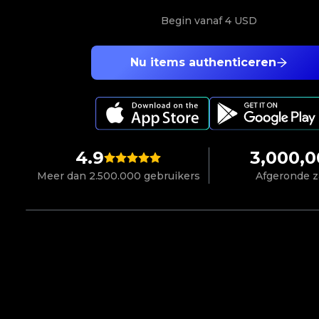
Begin vanaf
4 USD
Nu items authenticeren
4.9
3,000,
Meer dan 2.500.000 gebruikers
Afgeronde 