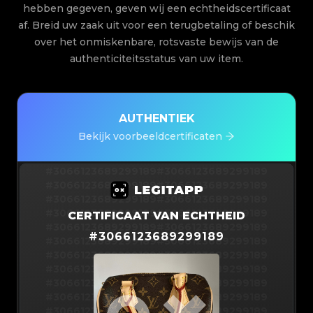
hebben gegeven, geven wij een echtheidscertificaat
af. Breid uw zaak uit voor een terugbetaling of beschik
over het onmiskenbare, rotsvaste bewijs van de
authenticiteitsstatus van uw item.
AUTHENTIEK
Bekijk voorbeeldcertificaten
#3066123689299189
#3066123689299189
#3066123689299189
#3066123689299189
#3066123689299189
#3066123689299189
#3066123689299189
#3066123689299189
CERTIFICAAT VAN ECHTHEID
#3066123689299189
#3066123689299189
#
3066123689299189
#3066123689299189
#3066123689299189
#3066123689299189
#3066123689299189
#3066123689299189
#3066123689299189
#3066123689299189
#3066123689299189
#3066123689299189
#3066123689299189
#3066123689299189
#3066123689299189