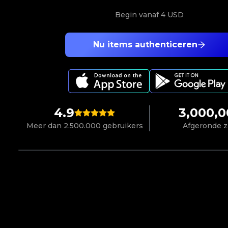
Begin vanaf
4 USD
Nu items authenticeren
4.9
3,000,
Meer dan 2.500.000 gebruikers
Afgeronde 