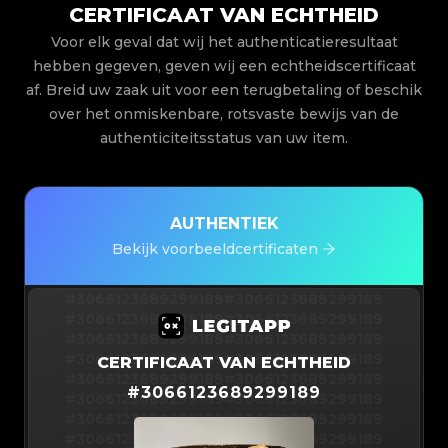
CERTIFICAAT VAN ECHTHEID
Voor elk geval dat wij het authenticatieresultaat
hebben gegeven, geven wij een echtheidscertificaat
af. Breid uw zaak uit voor een terugbetaling of beschik
over het onmiskenbare, rotsvaste bewijs van de
authenticiteitsstatus van uw item.
AUTHENTIEK
Bekijk voorbeeldcertificaten
#3066123689299189
#3066123689299189
#3066123689299189
#3066123689299189
#3066123689299189
#3066123689299189
#3066123689299189
#3066123689299189
CERTIFICAAT VAN ECHTHEID
#3066123689299189
#3066123689299189
#
3066123689299189
#3066123689299189
#3066123689299189
#3066123689299189
#3066123689299189
#3066123689299189
#3066123689299189