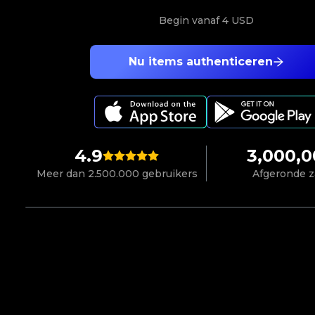
Begin vanaf
4 USD
Nu items authenticeren
4.9
3,000,
Meer dan 2.500.000 gebruikers
Afgeronde 