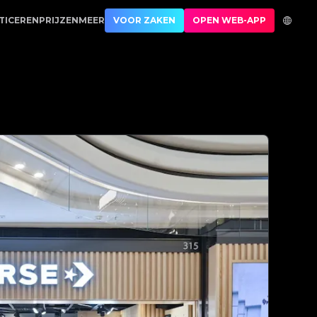
thenticatie | No.1 Best Authentication
TICEREN
PRIJZEN
MEER
VOOR ZAKEN
OPEN WEB-APP