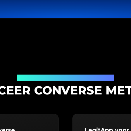
Productauthenticatieoplossing
CEER CONVERSE MET
verse
LegitApp voor