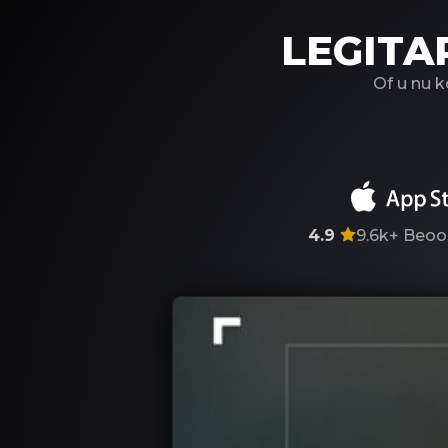
LEGITA
Of u nu 
4.9
9.6k+
Beoo