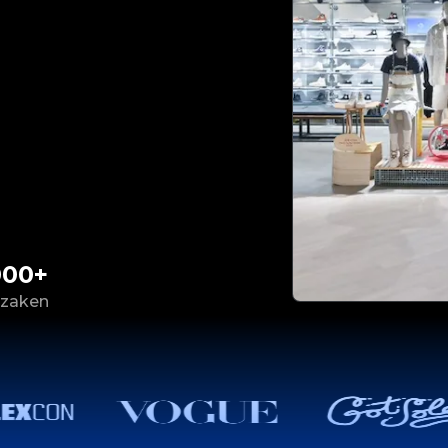
000+
 zaken