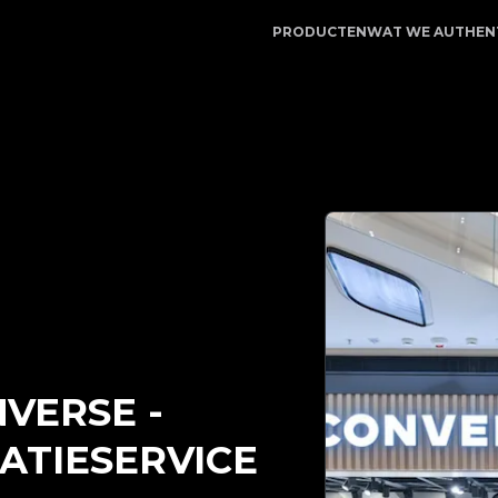
 LegitApp | Uw betrouwbare partner voor luxe productau
PRODUCTEN
WAT WE AUTHEN
NVERSE
-
ATIESERVICE