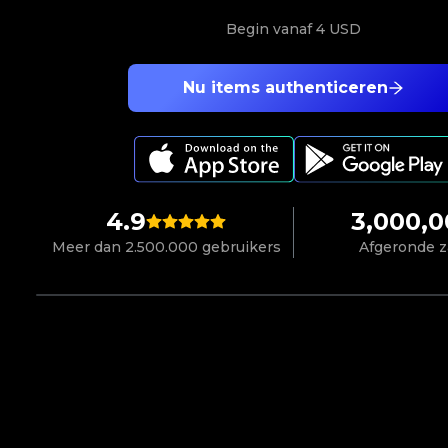
Begin vanaf
4 USD
Nu items authenticeren
4.9
3,000,
Meer dan 2.500.000 gebruikers
Afgeronde 