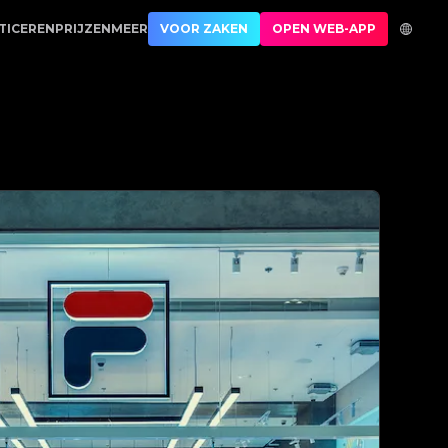
icatie | No.1 Best Authentication
TICEREN
PRIJZEN
MEER
VOOR ZAKEN
OPEN WEB-APP