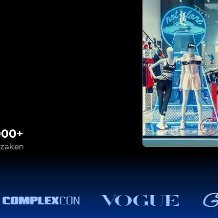
000+
 zaken