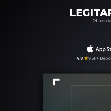
LEGITA
Of u nu 
4.9
9.6k+
Beoo