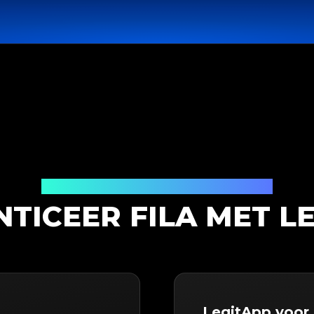
Productauthenticatieoplossing
TICEER FILA MET L
LegitApp voor 