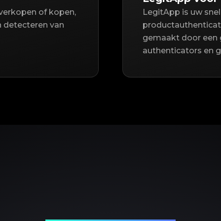
rverkopen of kopen,
LegitApp is uw sne
n detecteren van
productauthenticat
gemaakt door een 
authenticators en 