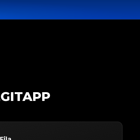
EGITAPP
Fila