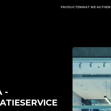
itApp | Uw betrouwbare partner voor luxe productauthent
PRODUCTEN
WAT WE AUTHEN
A
-
ATIESERVICE