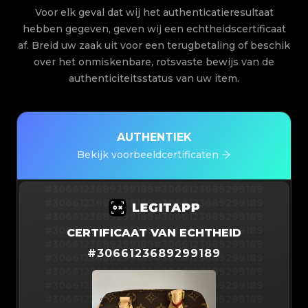
Voor elk geval dat wij het authenticatieresultaat
hebben gegeven, geven wij een echtheidscertificaat
af. Breid uw zaak uit voor een terugbetaling of beschik
over het onmiskenbare, rotsvaste bewijs van de
authenticiteitsstatus van uw item.
AUTHENTIEK
Bekijk voorbeeldcertificaten
#3066123689299189
#3066123689299189
#3066123689299189
#3066123689299189
#3066123689299189
#3066123689299189
#3066123689299189
#3066123689299189
CERTIFICAAT VAN ECHTHEID
#3066123689299189
#3066123689299189
#
3066123689299189
#3066123689299189
#3066123689299189
#3066123689299189
#3066123689299189
#3066123689299189
#3066123689299189
#3066123689299189
#3066123689299189