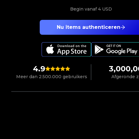
Begin vanaf
4 USD
Nu items authenticeren
4.9
3,000,
Meer dan 2.500.000 gebruikers
Afgeronde 