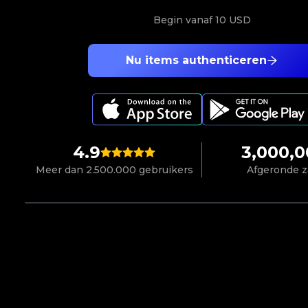
Begin vanaf
10 USD
Nu items authenticeren
4.9
3,000,
Meer dan 2.500.000 gebruikers
Afgeronde 