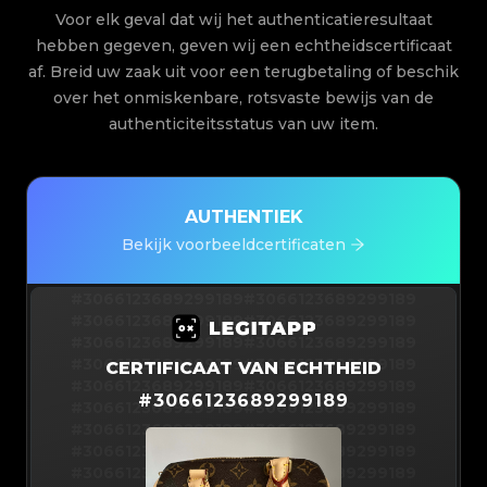
Voor elk geval dat wij het authenticatieresultaat
hebben gegeven, geven wij een echtheidscertificaat
af. Breid uw zaak uit voor een terugbetaling of beschik
over het onmiskenbare, rotsvaste bewijs van de
authenticiteitsstatus van uw item.
AUTHENTIEK
Bekijk voorbeeldcertificaten
#3066123689299189
#3066123689299189
#3066123689299189
#3066123689299189
#3066123689299189
#3066123689299189
#3066123689299189
#3066123689299189
CERTIFICAAT VAN ECHTHEID
#3066123689299189
#3066123689299189
#
3066123689299189
#3066123689299189
#3066123689299189
#3066123689299189
#3066123689299189
#3066123689299189
#3066123689299189
#3066123689299189
#3066123689299189