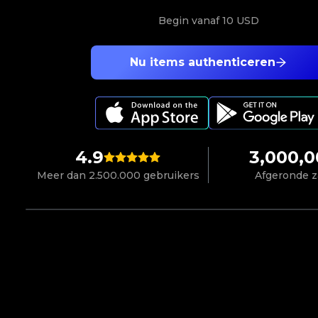
Begin vanaf
10 USD
Nu items authenticeren
4.9
3,000,
Meer dan 2.500.000 gebruikers
Afgeronde 