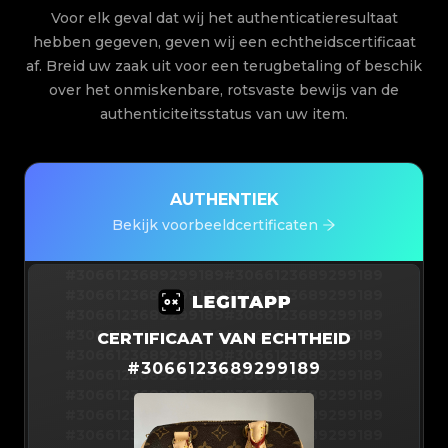
Voor elk geval dat wij het authenticatieresultaat
hebben gegeven, geven wij een echtheidscertificaat
af. Breid uw zaak uit voor een terugbetaling of beschik
over het onmiskenbare, rotsvaste bewijs van de
authenticiteitsstatus van uw item.
AUTHENTIEK
Bekijk voorbeeldcertificaten
#3066123689299189
#3066123689299189
#3066123689299189
#3066123689299189
#3066123689299189
#3066123689299189
#3066123689299189
#3066123689299189
CERTIFICAAT VAN ECHTHEID
#3066123689299189
#3066123689299189
#
3066123689299189
#3066123689299189
#3066123689299189
#3066123689299189
#3066123689299189
#3066123689299189
#3066123689299189
#3066123689299189
#3066123689299189