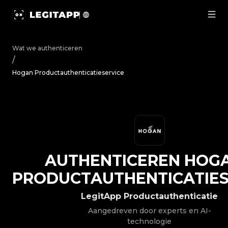
Authenticeren Hogan - Productauthenticatieservice | L
Wat we authenticeren
/
Hogan Productauthenticatieservice
AUTHENTICEREN
HOG
PRODUCTAUTHENTICATIES
LegitApp Productauthenticatie
Aangedreven door experts en AI-
technologie