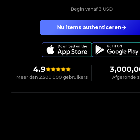
Begin vanaf
3 USD
Nu items authenticeren
4.9
3,000,
Meer dan 2.500.000 gebruikers
Afgeronde 