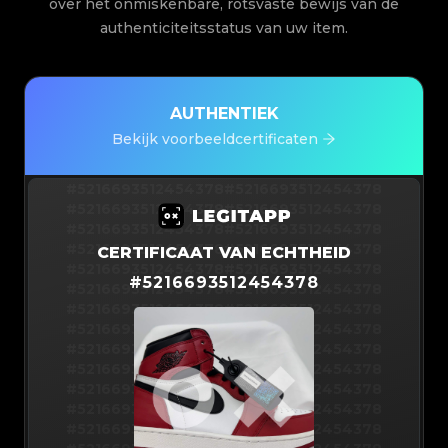
over het onmiskenbare, rotsvaste bewijs van de
authenticiteitsstatus van uw item.
AUTHENTIEK
Bekijk voorbeeldcertificaten
#5216693512454378
#5216693512454378
#5216693512454378
#5216693512454378
#5216693512454378
#5216693512454378
#5216693512454378
#5216693512454378
CERTIFICAAT VAN ECHTHEID
#5216693512454378
#5216693512454378
#
5216693512454378
#5216693512454378
#5216693512454378
#5216693512454378
#5216693512454378
#5216693512454378
#5216693512454378
#5216693512454378
#5216693512454378
#5216693512454378
#5216693512454378
#5216693512454378
#5216693512454378
#5216693512454378
#5216693512454378
#5216693512454378
#5216693512454378