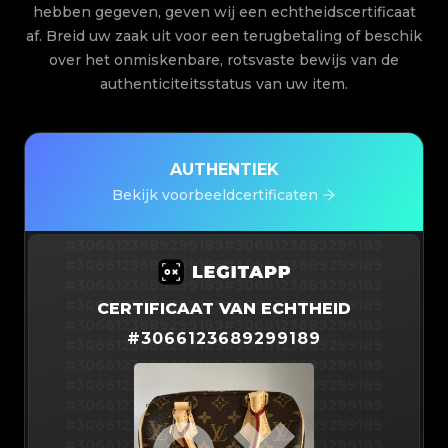
hebben gegeven, geven wij een echtheidscertificaat
af. Breid uw zaak uit voor een terugbetaling of beschik
over het onmiskenbare, rotsvaste bewijs van de
authenticiteitsstatus van uw item.
AUTHENTIEK
Bekijk voorbeeldcertificaten
#3066123689299189
#3066123689299189
#3066123689299189
#3066123689299189
#3066123689299189
#3066123689299189
#3066123689299189
#3066123689299189
CERTIFICAAT VAN ECHTHEID
#3066123689299189
#3066123689299189
#
3066123689299189
#3066123689299189
#3066123689299189
#3066123689299189
#3066123689299189
#3066123689299189
#3066123689299189
#3066123689299189
#3066123689299189
#3066123689299189
#3066123689299189
#3066123689299189
#3066123689299189