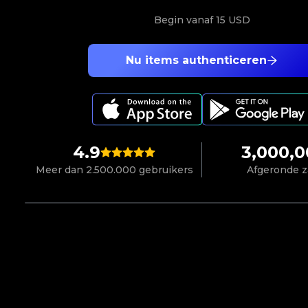
Begin vanaf
15 USD
Nu items authenticeren
4.9
3,000,
Meer dan 2.500.000 gebruikers
Afgeronde 