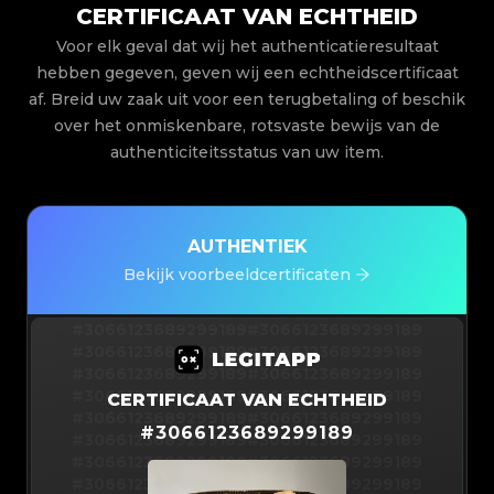
CERTIFICAAT VAN ECHTHEID
Voor elk geval dat wij het authenticatieresultaat
hebben gegeven, geven wij een echtheidscertificaat
af. Breid uw zaak uit voor een terugbetaling of beschik
over het onmiskenbare, rotsvaste bewijs van de
authenticiteitsstatus van uw item.
AUTHENTIEK
Bekijk voorbeeldcertificaten
#3066123689299189
#3066123689299189
#3066123689299189
#3066123689299189
#3066123689299189
#3066123689299189
#3066123689299189
#3066123689299189
CERTIFICAAT VAN ECHTHEID
#3066123689299189
#3066123689299189
#
3066123689299189
#3066123689299189
#3066123689299189
#3066123689299189
#3066123689299189
#3066123689299189
#3066123689299189