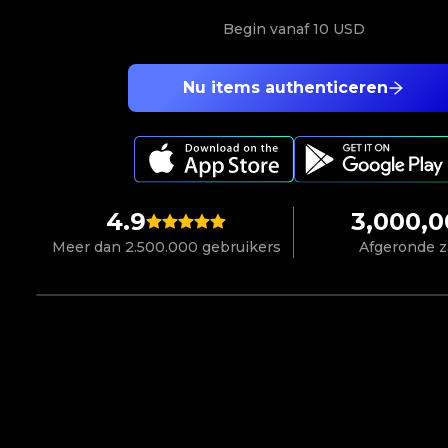
Begin vanaf
10 USD
Nu items authenticeren
4.9
3,000,
Meer dan 2.500.000 gebruikers
Afgeronde 