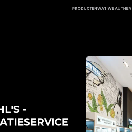
LegitApp | Uw betrouwbare partner voor luxe productauth
PRODUCTEN
WAT WE AUTHEN
HL'S
-
ATIESERVICE