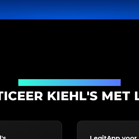
Productauthenticatieoplossing
ICEER KIEHL'S MET 
's
LegitApp voor 