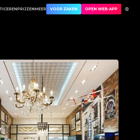
enticatie | No.1 Best Authentication
TICEREN
PRIJZEN
MEER
VOOR ZAKEN
OPEN WEB-APP