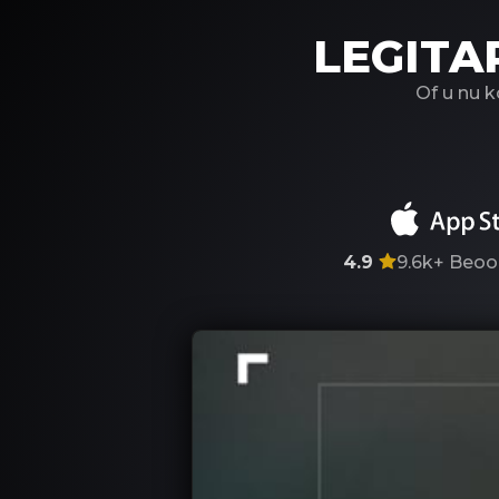
LEGITA
Of u nu 
4.9
9.6k+
Beoo