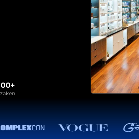
000+
 zaken