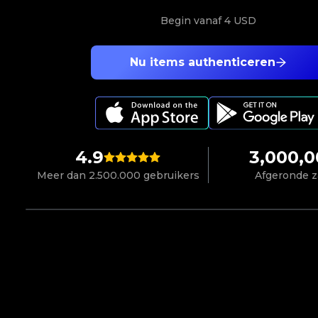
Begin vanaf
4 USD
Nu items authenticeren
4.9
3,000,
Meer dan 2.500.000 gebruikers
Afgeronde 