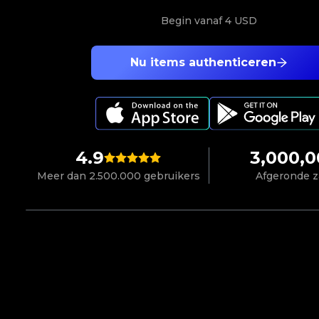
Begin vanaf
4 USD
Nu items authenticeren
4.9
3,000,
Meer dan 2.500.000 gebruikers
Afgeronde 