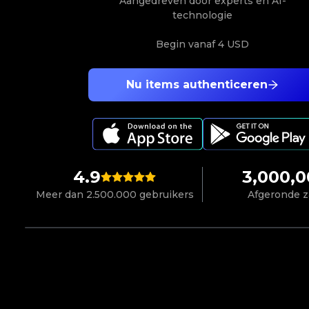
Aangedreven door experts en AI-
technologie
Begin vanaf
4 USD
Nu items authenticeren
4.9
3,000,
Meer dan 2.500.000 gebruikers
Afgeronde 