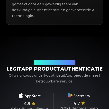
gemaakt door een geweldig team van
deskundige authenticators en geavanceerde AI-
technologie.
Uw betrouwbare partner
LEGITAPP PRODUCTAUTHENTICATIE
Of u nu koopt of verkoopt, LegitApp biedt de meest
betrouwbare service.
4.7
4.9
2.7k+
Beoordelingen
9.6k+
Beoordelingen