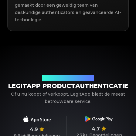
gemaakt door een geweldig team van
deskundige authenticators en geavanceerde AI-
technologie.
Uw betrouwbare partner
LEGITAPP PRODUCTAUTHENTICATIE
Of u nu koopt of verkoopt, LegitApp biedt de meest
betrouwbare service.
4.7
4.9
2.7k+
Beoordelingen
9.6k+
Beoordelingen