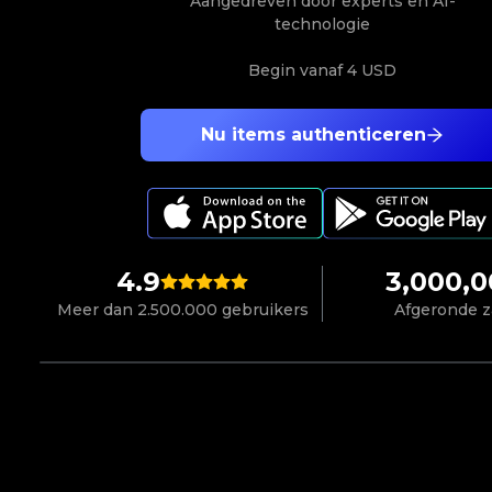
Aangedreven door experts en AI-
technologie
Begin vanaf
4 USD
Nu items authenticeren
4.9
3,000,
Meer dan 2.500.000 gebruikers
Afgeronde 