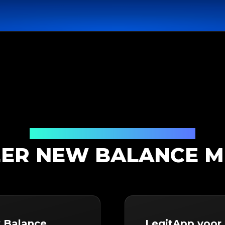
Productauthenticatieoplossing
ER NEW BALANCE M
 Balance
LegitApp voor