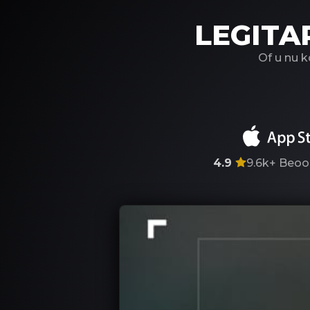
LEGITA
Of u nu 
4.9
9.6k+
Beoo