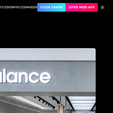
ctauthenticatie | No.1 Best Authentication
TICEREN
PRIJZEN
MEER
VOOR ZAKEN
OPEN WEB-APP