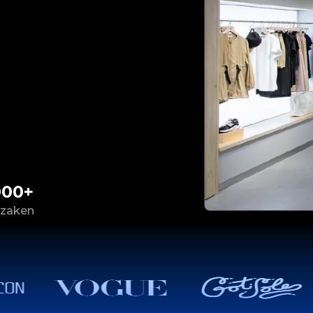
000+
 zaken