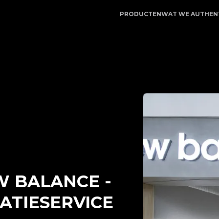
ce | LegitApp | Uw betrouwbare partner voor luxe produ
PRODUCTEN
WAT WE AUTHEN
W BALANCE
-
ATIESERVICE