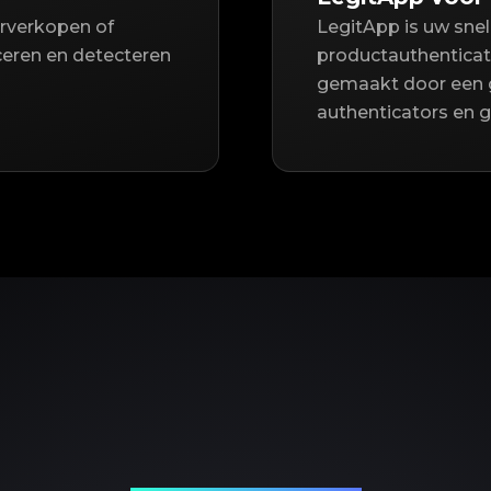
orverkopen of
LegitApp is uw sne
iceren en detecteren
productauthenticat
gemaakt door een 
authenticators en 