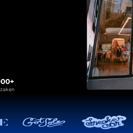
000+
 zaken