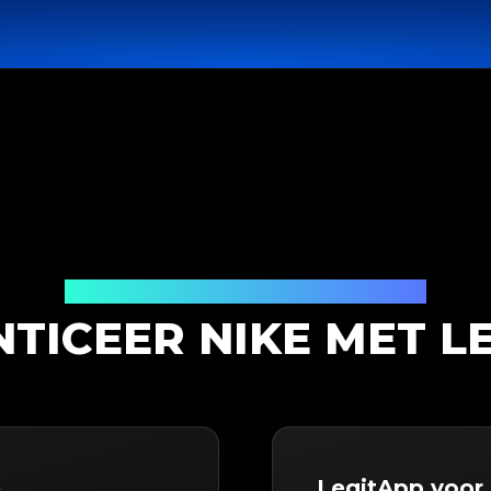
Productauthenticatieoplossing
TICEER NIKE MET L
e
LegitApp voor