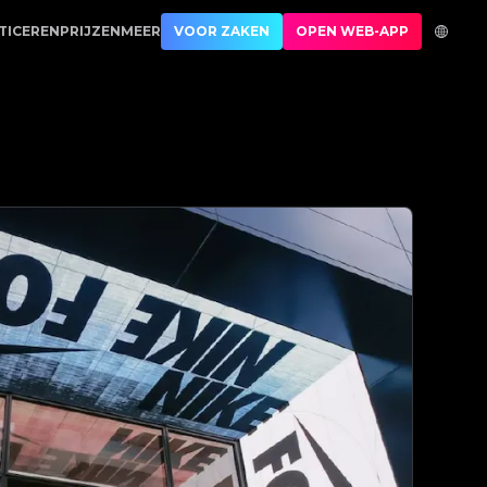
ticatie | No.1 Best Authentication
TICEREN
PRIJZEN
MEER
VOOR ZAKEN
OPEN WEB-APP