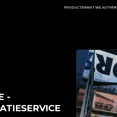
itApp | Uw betrouwbare partner voor luxe productauthen
PRODUCTEN
WAT WE AUTHEN
E
-
ATIESERVICE