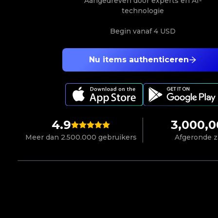
Aangedreven door experts en AI-
technologie
Begin vanaf
4 USD
Nu items authenticeren
4.9
3,000,
Meer dan 2.500.000 gebruikers
Afgeronde 