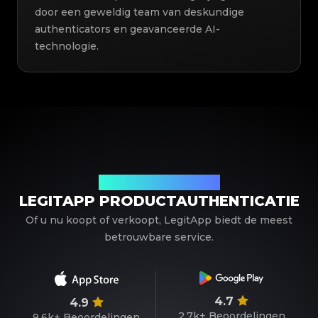
door een geweldig team van deskundige
authenticators en geavanceerde AI-
technologie.
Uw betrouwbare partner
LEGITAPP PRODUCTAUTHENTICATIE
Of u nu koopt of verkoopt, LegitApp biedt de meest
betrouwbare service.
4.7
4.9
2.7k+
Beoordelingen
9.6k+
Beoordelingen