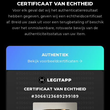
CERTIFICAAT VAN ECHTHEID
Voor elk geval dat wij het authenticatieresultaat
hebben gegeven, geven wij een echtheidscertificaat
af. Breid uw zaak uit voor een terugbetaling of beschik
over het onmiskenbare, rotsvaste bewijs van de
authenticiteitsstatus van uw item.
AUTHENTIEK
Bekijk voorbeeldcertificaten
#3066123689299189
#3066123689299189
#3066123689299189
#3066123689299189
#3066123689299189
#3066123689299189
#3066123689299189
#3066123689299189
CERTIFICAAT VAN ECHTHEID
#3066123689299189
#3066123689299189
#
3066123689299189
#3066123689299189
#3066123689299189
#3066123689299189
#3066123689299189
#3066123689299189
#3066123689299189