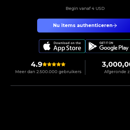
Begin vanaf
4 USD
Nu items authenticeren
4.9
3,000,
Meer dan 2.500.000 gebruikers
Afgeronde 