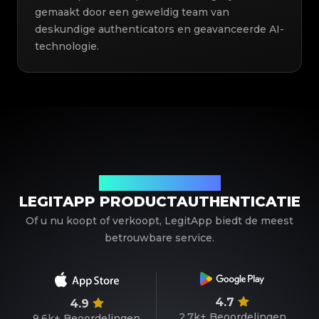
gemaakt door een geweldig team van
deskundige authenticators en geavanceerde AI-
technologie.
Uw betrouwbare partner
LEGITAPP PRODUCTAUTHENTICATIE
Of u nu koopt of verkoopt, LegitApp biedt de meest
betrouwbare service.
4.7
4.9
2.7k+
Beoordelingen
9.6k+
Beoordelingen