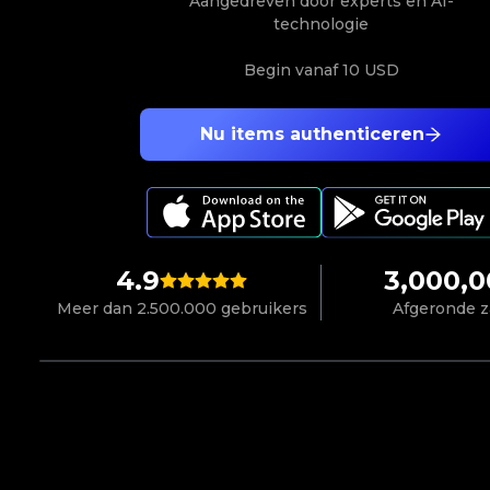
Aangedreven door experts en AI-
technologie
Begin vanaf
10 USD
Nu items authenticeren
4.9
3,000,
Meer dan 2.500.000 gebruikers
Afgeronde 