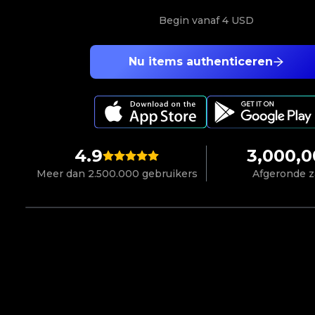
Begin vanaf
4 USD
Nu items authenticeren
4.9
3,000,
Meer dan 2.500.000 gebruikers
Afgeronde 