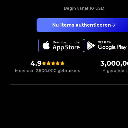
Begin vanaf
10 USD
Nu items authenticeren
4.9
3,000,
Meer dan 2.500.000 gebruikers
Afgeronde 