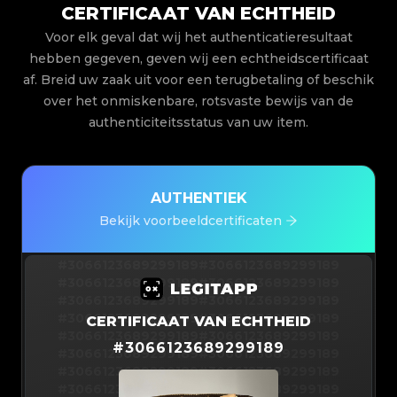
CERTIFICAAT VAN ECHTHEID
Voor elk geval dat wij het authenticatieresultaat
hebben gegeven, geven wij een echtheidscertificaat
af. Breid uw zaak uit voor een terugbetaling of beschik
over het onmiskenbare, rotsvaste bewijs van de
authenticiteitsstatus van uw item.
AUTHENTIEK
Bekijk voorbeeldcertificaten
#3066123689299189
#3066123689299189
#3066123689299189
#3066123689299189
#3066123689299189
#3066123689299189
#3066123689299189
#3066123689299189
CERTIFICAAT VAN ECHTHEID
#3066123689299189
#3066123689299189
#
3066123689299189
#3066123689299189
#3066123689299189
#3066123689299189
#3066123689299189
#3066123689299189
#3066123689299189