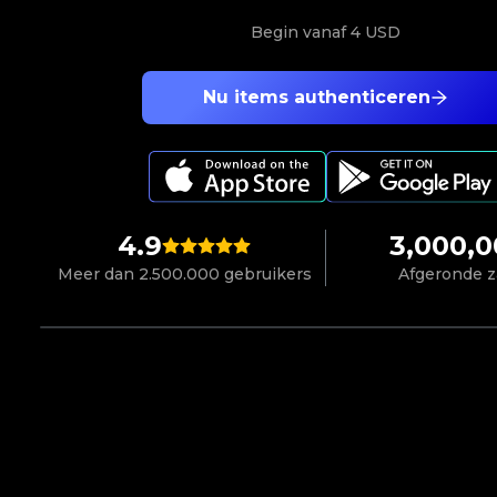
Begin vanaf
4 USD
Nu items authenticeren
4.9
3,000,
Meer dan 2.500.000 gebruikers
Afgeronde 