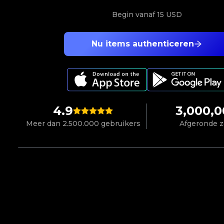
Begin vanaf
15 USD
Nu items authenticeren
4.9
3,000,
Meer dan 2.500.000 gebruikers
Afgeronde 