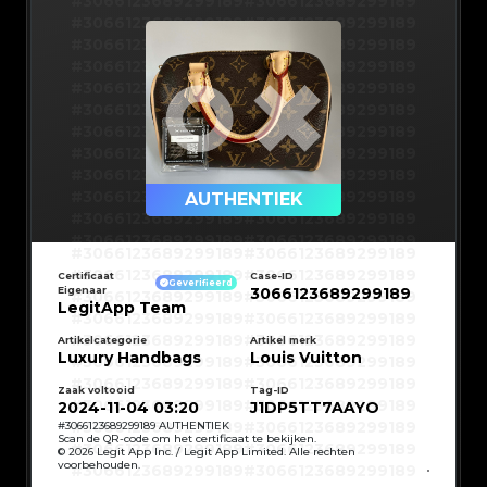
#3066123689299189
#3066123689299189
#3066123689299189
#3066123689299189
#3066123689299189
#3066123689299189
#3066123689299189
#3066123689299189
#3066123689299189
#3066123689299189
#3066123689299189
#3066123689299189
#3066123689299189
#3066123689299189
#3066123689299189
#3066123689299189
#3066123689299189
#3066123689299189
#3066123689299189
#3066123689299189
AUTHENTIEK
#3066123689299189
#3066123689299189
#3066123689299189
#3066123689299189
#3066123689299189
#3066123689299189
#3066123689299189
#3066123689299189
#3066123689299189
#3066123689299189
Certificaat
Case-ID
#3066123689299189
#3066123689299189
Geverifieerd
Eigenaar
3066123689299189
#3066123689299189
#3066123689299189
#3066123689299189
#3066123689299189
LegitApp Team
#3066123689299189
#3066123689299189
#3066123689299189
#3066123689299189
#3066123689299189
#3066123689299189
Artikelcategorie
Artikel merk
#3066123689299189
#3066123689299189
Luxury Handbags
Louis Vuitton
#3066123689299189
#3066123689299189
#3066123689299189
#3066123689299189
#3066123689299189
#3066123689299189
#3066123689299189
#3066123689299189
Zaak voltooid
Tag-ID
#3066123689299189
#3066123689299189
2024-11-04 03:20
J1DP5TT7AAYO
#3066123689299189
#3066123689299189
#3066123689299189
#3066123689299189
#
3066123689299189
AUTHENTIEK
#3066123689299189
#3066123689299189
Scan de QR-code om het certificaat te bekijken.
#3066123689299189
#3066123689299189
© 2026 Legit App Inc. / Legit App Limited. Alle rechten
#3066123689299189
#3066123689299189
voorbehouden.
#3066123689299189
#3066123689299189
#3066123689299189
#3066123689299189