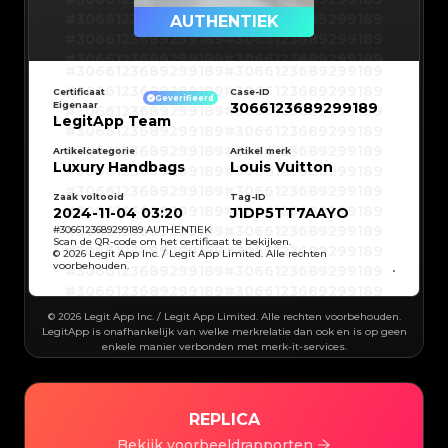
#3066123689299189
#3066123689299189
AUTHENTIEK
#3066123689299189
#3066123689299189
#3066123689299189
#3066123689299189
#3066123689299189
#3066123689299189
#3066123689299189
#3066123689299189
#3066123689299189
#3066123689299189
Certificaat
Case-ID
#3066123689299189
#3066123689299189
Geverifieerd
Eigenaar
3066123689299189
#3066123689299189
#3066123689299189
#3066123689299189
#3066123689299189
LegitApp Team
#3066123689299189
#3066123689299189
#3066123689299189
#3066123689299189
#3066123689299189
#3066123689299189
Artikelcategorie
Artikel merk
#3066123689299189
#3066123689299189
Luxury Handbags
Louis Vuitton
#3066123689299189
#3066123689299189
#3066123689299189
#3066123689299189
#3066123689299189
#3066123689299189
#3066123689299189
#3066123689299189
Zaak voltooid
Tag-ID
#3066123689299189
#3066123689299189
2024-11-04 03:20
J1DP5TT7AAYO
#3066123689299189
#3066123689299189
#3066123689299189
#3066123689299189
#
3066123689299189
AUTHENTIEK
#3066123689299189
#3066123689299189
Scan de QR-code om het certificaat te bekijken.
#3066123689299189
#3066123689299189
© 2026 Legit App Inc. / Legit App Limited. Alle rechten
#3066123689299189
#3066123689299189
voorbehouden.
#3066123689299189
#3066123689299189
#3066123689299189
#3066123689299189
#3066123689299189
#3066123689299189
#3066123689299189
#3066123689299189
#3066123689299189
#3066123689299189
© 2026 Legit App Inc. / Legit App Limited. Alle rechten voorbehouden.
#3066123689299189
#3066123689299189
#3066123689299189
#3066123689299189
LegitApp is onafhankelijk van welke merkrelatie dan ook en is op geen
#3066123689299189
#3066123689299189
enkele manier verbonden met merk-it-services.
#3066123689299189
#3066123689299189
#3066123689299189
#3066123689299189
#3066123689299189
#3066123689299189
#3066123689299189
#3066123689299189
#3066123689299189
#3066123689299189
#3066123689299189
#3066123689299189
#3066123689299189
#3066123689299189
#3066123689299189
REPLICA
#3066123689299189
#3066123689299189
#3066123689299189
#3066123689299189
#3066123689299189
Bekijk voorbeeldrapporten