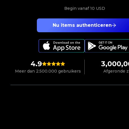
Begin vanaf
10 USD
Nu items authenticeren
4.9
3,000,
Meer dan 2.500.000 gebruikers
Afgeronde 