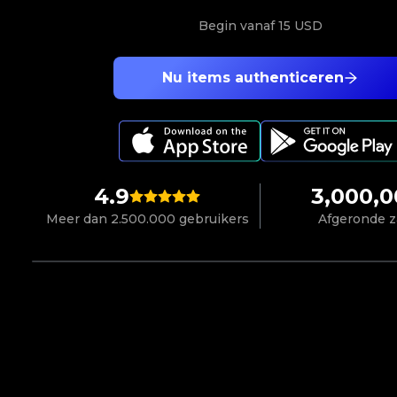
Begin vanaf
15 USD
Nu items authenticeren
4.9
3,000,
Meer dan 2.500.000 gebruikers
Afgeronde 