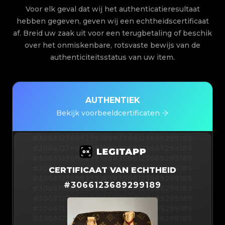
Voor elk geval dat wij het authenticatieresultaat
hebben gegeven, geven wij een echtheidscertificaat
af. Breid uw zaak uit voor een terugbetaling of beschik
over het onmiskenbare, rotsvaste bewijs van de
authenticiteitsstatus van uw item.
AUTHENTIEK
Bekijk voorbeeldcertificaten
#3066123689299189
#3066123689299189
#3066123689299189
#3066123689299189
#3066123689299189
#3066123689299189
#3066123689299189
#3066123689299189
CERTIFICAAT VAN ECHTHEID
#3066123689299189
#3066123689299189
#
3066123689299189
#3066123689299189
#3066123689299189
#3066123689299189
#3066123689299189
#3066123689299189
#3066123689299189
#3066123689299189
#3066123689299189