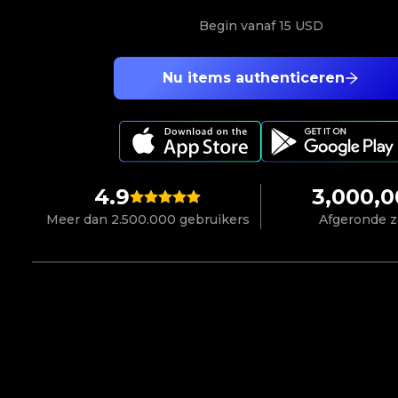
Begin vanaf
15 USD
Nu items authenticeren
4.9
3,000,
Meer dan 2.500.000 gebruikers
Afgeronde 