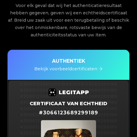
Voor elk geval dat wij het authenticatieresultaat
hebben gegeven, geven wij een echtheidscertificaat
af. Breid uw zaak uit voor een terugbetaling of beschik
over het onmiskenbare, rotsvaste bewijs van de
authenticiteitsstatus van uw item.
AUTHENTIEK
Bekijk voorbeeldcertificaten
#3066123689299189
#3066123689299189
#3066123689299189
#3066123689299189
#3066123689299189
#3066123689299189
#3066123689299189
#3066123689299189
CERTIFICAAT VAN ECHTHEID
#3066123689299189
#3066123689299189
#
3066123689299189
#3066123689299189
#3066123689299189
#3066123689299189
#3066123689299189
#3066123689299189
#3066123689299189
#3066123689299189
#3066123689299189