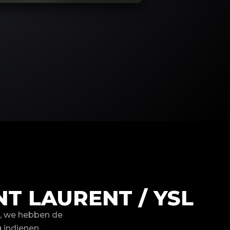
T LAURENT / YSL
n, we hebben de
 indienen.