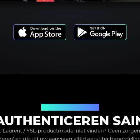
Productmodellen
THENTICEREN SAIN
t Laurent / YSL-productmodel niet vinden? Geen zorge
deren' en u kunt uw aanvraag altijd eerst ter beoordeling