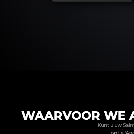
WAARVOOR WE AU
Kunt u uw Sain
optie 'An