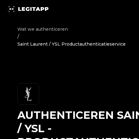
Authenticeren Saint Laurent / YSL - Productauthenticat
Wat we authenticeren
/
Saint Laurent / YSL Productauthenticatieservice
AUTHENTICEREN
SAI
/ YSL
-