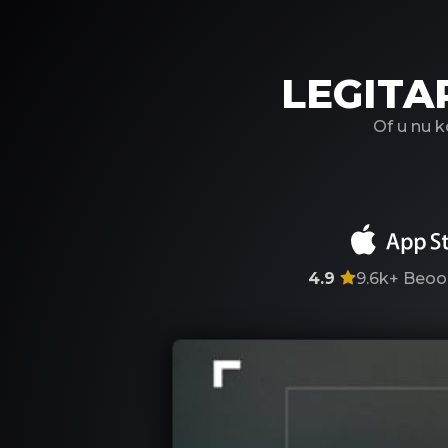
LEGITA
Of u nu 
4.9
9.6k+
Beoo