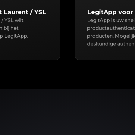
 Laurent / YSL
LegitApp voor 
/ YSL wilt
LegitApp is uw sne
 bij het
productauthenticati
op LegitApp.
producten. Mogeli
deskundige authent