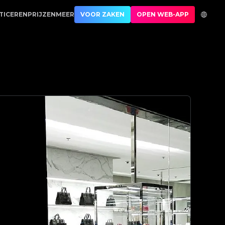
 productauthenticatie | No.1 Best Authentication
TICEREN
PRIJZEN
MEER
VOOR ZAKEN
OPEN WEB-APP